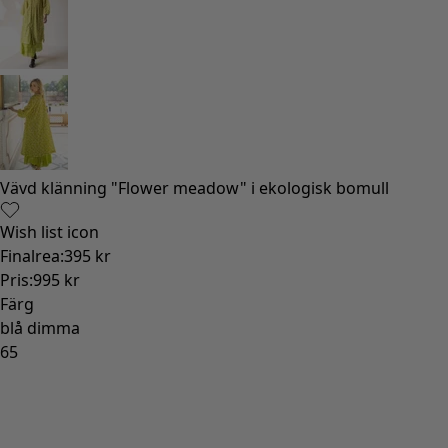
Gammaldags inredning
Lantlig inredning
Rolig inredning
Färgglad inredning
Blommig inredning
Natur
Bohemisk inredning
Skandinavisk inredning
Mysig inredning