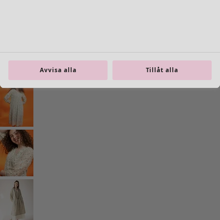
Inredning
Öppna meny Inredning
Avvisa alla
Tillåt alla
Inredning
Nyheter
All inredning
Gardiner
Kuddar & kuddfodral
Mattor
Frotté
Böcker
Tidigare favoriter