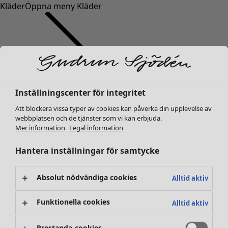
Kläder
Öppna meny Kläder
Inställningscenter för integritet
Kläder
Nyheter
Att blockera vissa typer av cookies kan påverka din upplevelse av
webbplatsen och de tjänster som vi kan erbjuda.
Alla kläder
Mer information
Legal information
Klänningar
Tunikor
Hantera inställningar för samtycke
Toppar
Skjortor & blusar
Absolut nödvändiga cookies
Alltid aktiv
Koftor
Stickade tröjor
Funktionella cookies
Alltid aktiv
Västar
Kappor & jackor
Prestanda-cookies