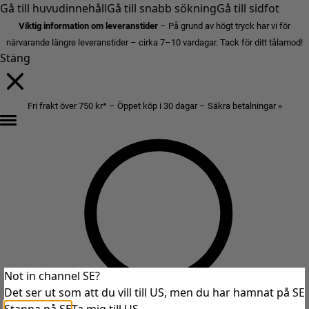
Gå till huvudinnehåll
Gå till snabb sökning
Gå till sidfot
Viktig information om leveranstider
– På grund av högt tryck har vi för
närvarande längre leveranstider – cirka 7–10 vardagar. Tack för ditt tålamod!
Stäng
Fri frakt över 750 kr* – Öppet köp i 30 dagar – Säkra betalningar »
Not in channel SE?
Det ser ut som att du vill till US, men du har hamnat på SE