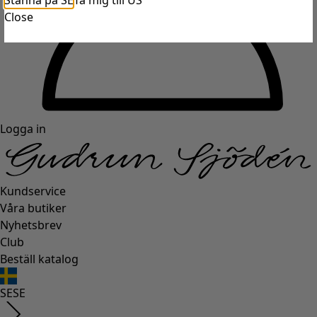
Stanna på SE
Ta mig till US
Close
Logga in
Kundservice
Våra butiker
Nyhetsbrev
Club
Beställ katalog
SE
SE