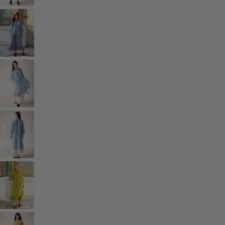
Rum
Badrum
Vardagsrum
Kök & matplats
Shoppa stilen
Klassisk och allmoge inredning