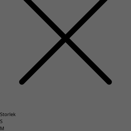
Storlek
S
M