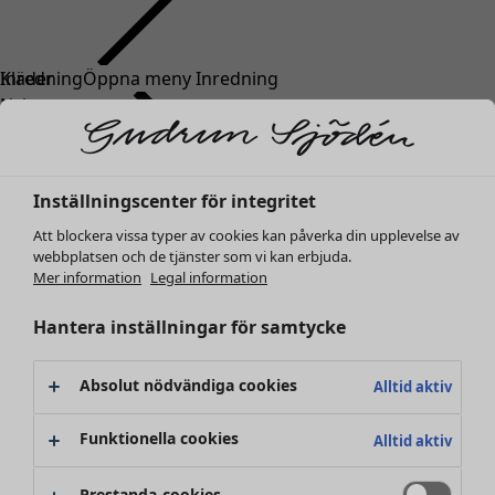
Kläder
Inredning
Öppna meny Inredning
Nyheter
Alla kläder
Klänningar
Tunikor
Inställningscenter för integritet
Toppar
Att blockera vissa typer av cookies kan påverka din upplevelse av
Skjortor & blusar
webbplatsen och de tjänster som vi kan erbjuda.
Koftor
Mer information
Legal information
Stickade tröjor
Inredning
Kampanjer
Öppna meny Kampanjer
Västar
Hantera inställningar för samtycke
Nyheter
Kappor & jackor
All inredning
Byxor
Gardiner
Absolut nödvändiga cookies
Alltid aktiv
Kjolar
Kuddar & kuddfodral
Skor
Mattor
Funktionella cookies
Alltid aktiv
Kimonos
Frotté
Böcker
Prestanda-cookies