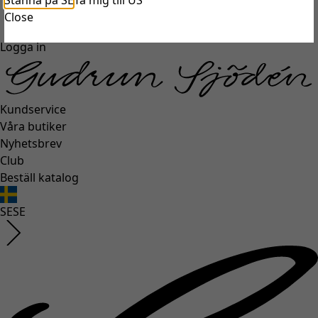
Stanna på SE
Ta mig till US
unexpectederror.buttontext
Close
Logga in
Kundservice
Våra butiker
Nyhetsbrev
Club
Beställ katalog
SE
SE