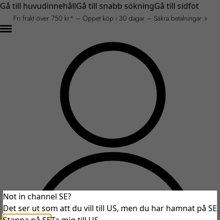
Gå till huvudinnehåll
Gå till snabb sökning
Gå till sidfot
Fri frakt över 750 kr* – Öppet köp i 30 dagar – Säkra betalningar »
Not in channel SE?
Det ser ut som att du vill till US, men du har hamnat på SE
An unexpected error occurred.