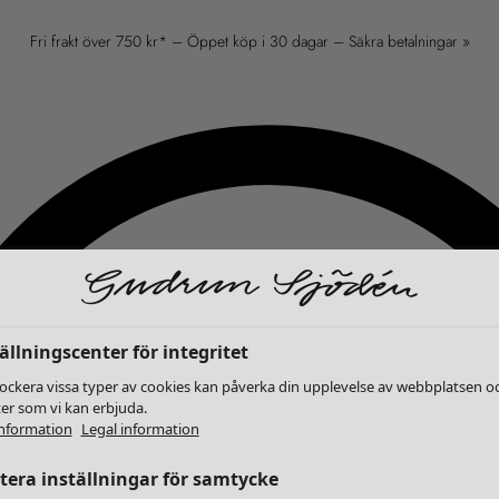
Fri frakt över 750 kr* – Öppet köp i 30 dagar – Säkra betalningar »
ällningscenter för integritet
lockera vissa typer av cookies kan påverka din upplevelse av webbplatsen o
ter som vi kan erbjuda.
nformation
Legal information
era inställningar för samtycke