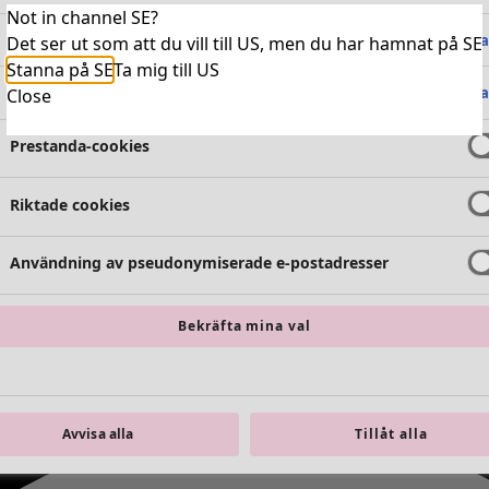
Not in channel SE?
Absolut nödvändiga cookies
Alltid 
Det ser ut som att du vill till US, men du har hamnat på SE
Stanna på SE
Ta mig till US
Funktionella cookies
Alltid 
Close
Prestanda-cookies
Riktade cookies
Användning av pseudonymiserade e-postadresser
Bekräfta mina val
Avvisa alla
Tillåt alla