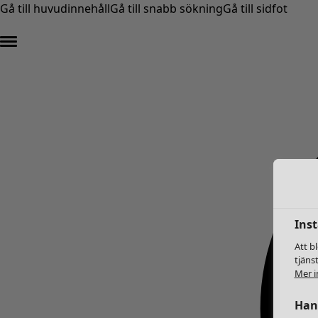
Gå till huvudinnehåll
Gå till snabb sökning
Gå till sidfot
Inst
Att b
tjäns
Mer i
Hant