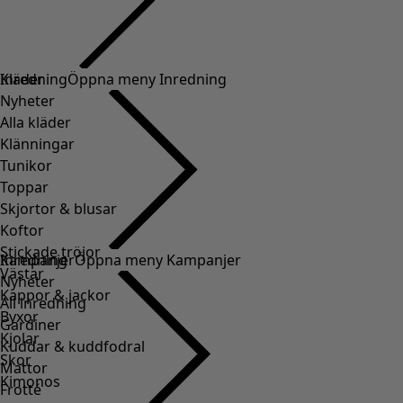
Kläder
Inredning
Öppna meny Inredning
Nyheter
Alla kläder
Klänningar
Tunikor
Toppar
Skjortor & blusar
Koftor
Stickade tröjor
Inredning
Kampanjer
Öppna meny Kampanjer
Västar
Nyheter
Kappor & jackor
All inredning
Byxor
Gardiner
Kjolar
Kuddar & kuddfodral
Skor
Mattor
Kimonos
Frotté