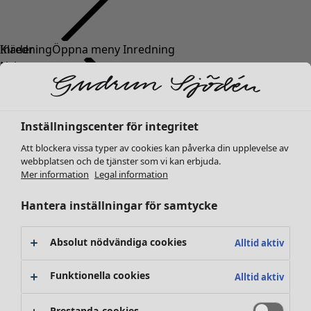
Kläder
Inredning
Öppna meny Inredning
Nyheter
Alla kläder
Klänningar
Tunikor
Inställningscenter för integritet
Toppar
Att blockera vissa typer av cookies kan påverka din upplevelse av
Skjortor & blusar
webbplatsen och de tjänster som vi kan erbjuda.
Koftor
Mer information
Legal information
Stickade tröjor
Inredning
Kampanjer
Öppna meny Kampanjer
Västar
Hantera inställningar för samtycke
Nyheter
Kappor & jackor
All inredning
Byxor
Gardiner
Absolut nödvändiga cookies
Alltid aktiv
Kjolar
Kuddar & kuddfodral
Skor
Mattor
Funktionella cookies
Alltid aktiv
Kimonos
Frotté
Böcker
Prestanda-cookies