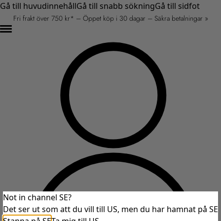
Gå till huvudinnehåll
Gå till snabb sökning
Gå till sidfot
Fri frakt över 750 kr* – Öppet köp i 30 dagar – Säkra betalningar »
Not in channel SE?
Det ser ut som att du vill till US, men du har hamnat på SE