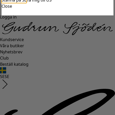
Stanna på SE
Ta mig till US
Close
Logga in
Kundservice
Våra butiker
Nyhetsbrev
Club
Beställ katalog
SE
SE