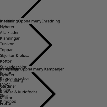
Kläder
Inredning
Öppna meny Inredning
Nyheter
Alla kläder
Klänningar
Tunikor
Toppar
Skjortor & blusar
Koftor
Stickade tröjor
Inredning
Kampanjer
Öppna meny Kampanjer
Västar
Nyheter
Kappor & jackor
All inredning
Byxor
Gardiner
Kjolar
Kuddar & kuddfodral
Skor
Mattor
Kimonos
Frotté