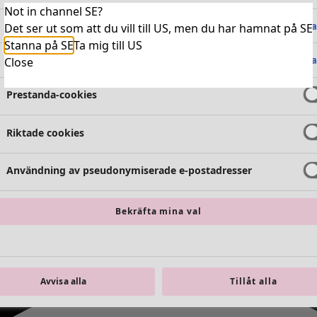
Not in channel SE?
Absolut nödvändiga cookies
Alltid 
Det ser ut som att du vill till US, men du har hamnat på SE
Stanna på SE
Ta mig till US
Funktionella cookies
Alltid 
Close
Prestanda-cookies
Riktade cookies
Användning av pseudonymiserade e-postadresser
Bekräfta mina val
Avvisa alla
Tillåt alla