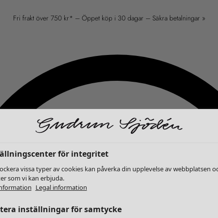
Fri frakt över 750 kr* – Öppet köp i 30 dagar – Säkra betalningar »
ällningscenter för integritet
lockera vissa typer av cookies kan påverka din upplevelse av webbplatsen o
ter som vi kan erbjuda.
nformation
Legal information
era inställningar för samtycke