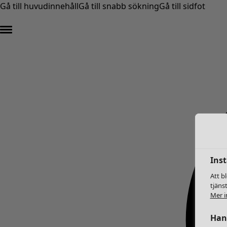
Gå till huvudinnehåll
Gå till snabb sökning
Gå till sidfot
Inst
Att b
tjäns
Mer i
Hant