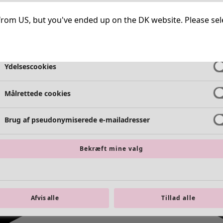
Meget nødvendige cookies
Altid ak
ng from US, but you've ended up on the DK website. Please se
Funktionelle cookies
Altid ak
Ydelsescookies
Målrettede cookies
Brug af pseudonymiserede e-mailadresser
Bekræft mine valg
Afvis alle
Tillad alle