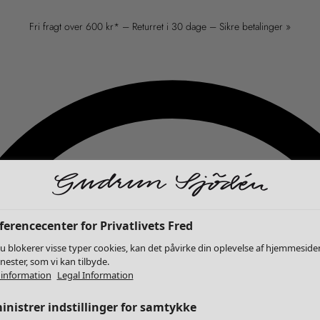
Fri fragt over 600 kr* – Returret i 30 dage – Sikre betalinger »
erencecenter for Privatlivets Fred
u blokerer visse typer cookies, kan det påvirke din oplevelse af hjemmeside
enester, som vi kan tilbyde.
information
Legal Information
nistrer indstillinger for samtykke