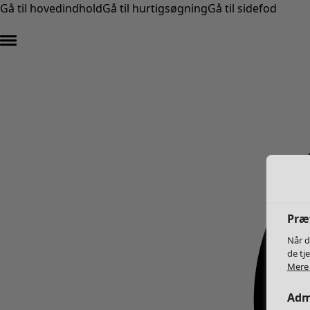
Gå til hovedindhold
Gå til hurtigsøgning
Gå til sidefod
Præf
Når d
de tj
Mere 
Admi