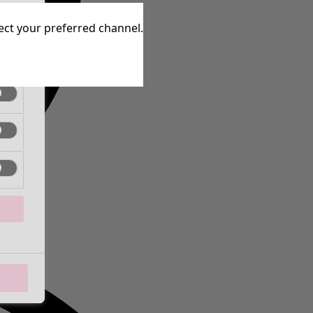
tive
lect your preferred channel.
tive