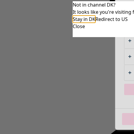
Not in channel DK?
It looks like you're visiti
Stay in DK
Redirect to US
Close