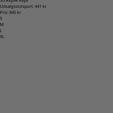
Strikkjole Raya
Udsalgsslutspurt
:
441 kr
Pris
:
845 kr
S
M
L
XL