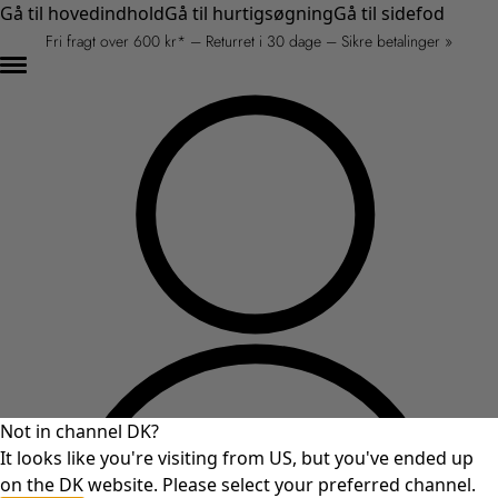
Gå til hovedindhold
Gå til hurtigsøgning
Gå til sidefod
Fri fragt over 600 kr* – Returret i 30 dage – Sikre betalinger »
Not in channel DK?
It looks like you're visiting from US, but you've ended up
on the DK website. Please select your preferred channel.