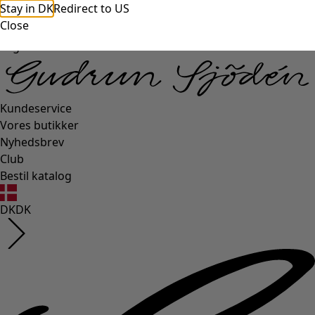
Stay in DK
Redirect to US
Close
Login side
Kundeservice
Vores butikker
Nyhedsbrev
Club
Bestil katalog
DK
DK