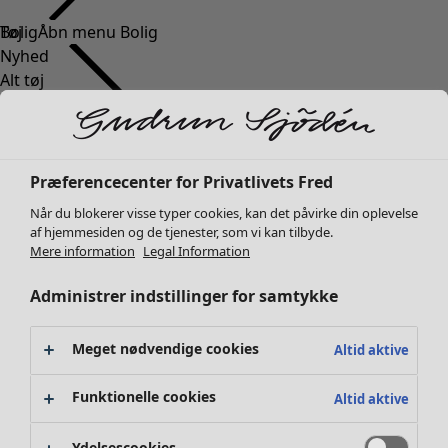
Tøj
Bolig
Åbn menu Bolig
Nyhed
Alt tøj
Kjoler
Tunikaer
Toppe
Skjorter og bluser
Bolig
Kampagner
Åbn menu Kampagner
Præferencecenter for Privatlivets Fred
Cardiganer
Nyhed
Når du blokerer visse typer cookies, kan det påvirke din oplevelse
Striktrøjer
Al boligindretning
af hjemmesiden og de tjenester, som vi kan tilbyde.
Veste
Gardiner
Mere information
Legal Information
Frakker & jakker
Puder & Pyntepudebetræk
Administrer indstillinger for samtykke
Bukser
Tæpper
Nederdele
Frotté
Sko
Boger
Meget nødvendige cookies
Altid aktive
Kimonoer
Tidligere favoritter
Kampagner
Alla kollektionerne
Alle kampagner
Funktionelle cookies
Altid aktive
Premierepriser
Klubpris
Ydelsescookies