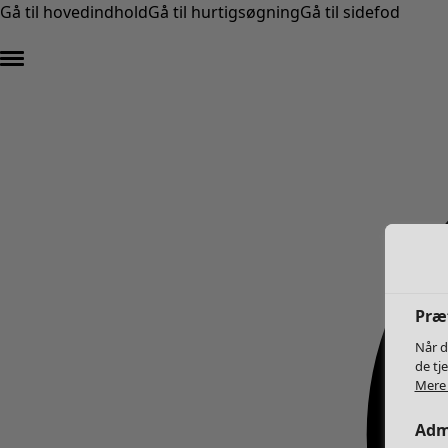
Gå til hovedindhold
Gå til hurtigsøgning
Gå til sidefod
Præf
Når d
de tj
Mere 
Admi