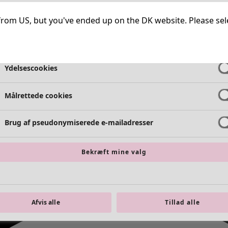
Meget nødvendige cookies
Altid ak
ng from US, but you've ended up on the DK website. Please se
Funktionelle cookies
Altid ak
Ydelsescookies
Målrettede cookies
Brug af pseudonymiserede e-mailadresser
Bekræft mine valg
Afvis alle
Tillad alle