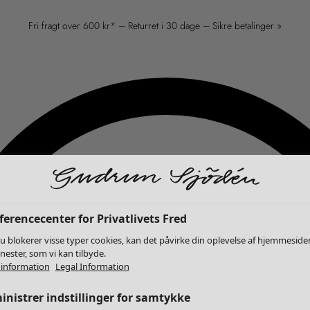
Fri fragt over 600 kr* – Returret i 30 dage – Sikre betalinger »
erencecenter for Privatlivets Fred
u blokerer visse typer cookies, kan det påvirke din oplevelse af hjemmeside
enester, som vi kan tilbyde.
information
Legal Information
nistrer indstillinger for samtykke