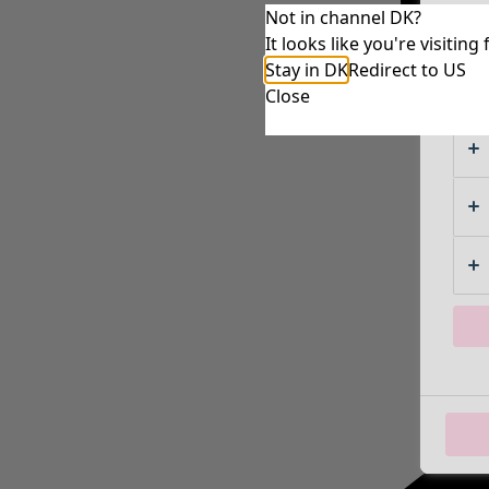
Not in channel DK?
It looks like you're visiti
Stay in DK
Redirect to US
Close