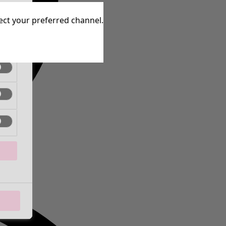
tive
lect your preferred channel.
tive