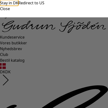
Stay in DK
Redirect to US
Close
Login side
Kundeservice
Vores butikker
Nyhedsbrev
Club
Bestil katalog
DK
DK