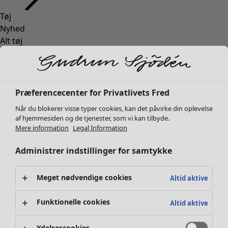
Tøj
Nyhed
Alt tøj
Kjoler
Tunikaer
Toppe
Skjorter og bluser
Præferencecenter for Privatlivets Fred
Cardiganer
Når du blokerer visse typer cookies, kan det påvirke din oplevelse
Striktrøjer
af hjemmesiden og de tjenester, som vi kan tilbyde.
Veste
Mere information
Legal Information
Frakker & jakker
Administrer indstillinger for samtykke
Bukser
Nederdele
Sko
Meget nødvendige cookies
Altid aktive
Kimonoer
Funktionelle cookies
Altid aktive
Ydelsescookies