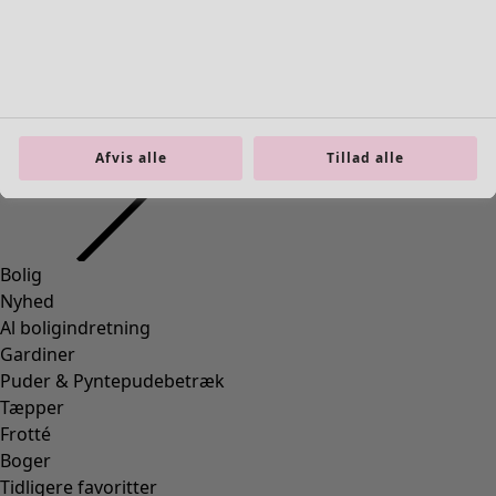
Bolig
Åbn menu Bolig
Afvis alle
Tillad alle
Bolig
Nyhed
Al boligindretning
Gardiner
Puder & Pyntepudebetræk
Tæpper
Frotté
Boger
Tidligere favoritter