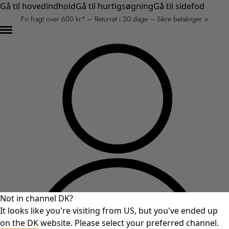
Gå til hovedindhold
Gå til hurtigsøgning
Gå til sidefod
Fri fragt over 600 kr* – Returret i 30 dage – Sikre betalinger »
Not in channel DK?
It looks like you're visiting from US, but you've ended up
on the DK website. Please select your preferred channel.