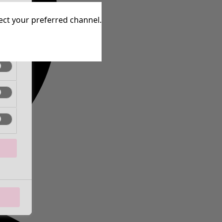
tive
lect your preferred channel.
tive