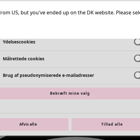
Meget nødvendige cookies
Altid ak
ng from US, but you've ended up on the DK website. Please se
Funktionelle cookies
Altid ak
Ydelsescookies
Målrettede cookies
Brug af pseudonymiserede e-mailadresser
Bekræft mine valg
Afvis alle
Tillad alle