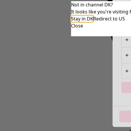
Not in channel DK?
It looks like you're visiti
Stay in DK
Redirect to US
Close