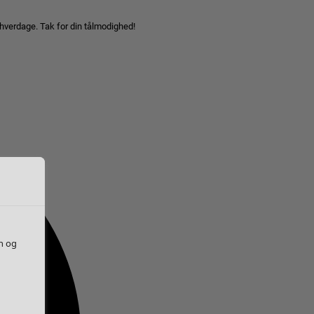
 hverdage. Tak for din tålmodighed!
n og