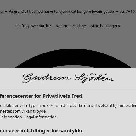
der
– På grund af travlhed har vi for øjeblikket længere leveringstider – ca. 7–10
Fri fragt over 600 kr* – Returret i 30 dage – Sikre betalinger »
erencecenter for Privatlivets Fred
u blokerer visse typer cookies, kan det påvirke din oplevelse af hjemmeside
enester, som vi kan tilbyde.
information
Legal Information
nistrer indstillinger for samtykke