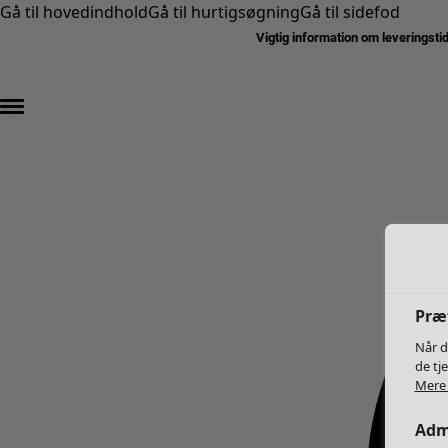
Gå til hovedindhold
Gå til hurtigsøgning
Gå til sidefod
Vigtig information om leveringsti
Præf
Når d
de tj
Mere 
Admi