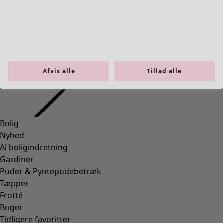
Bolig
Åbn menu Bolig
Afvis alle
Tillad alle
Bolig
Nyhed
Al boligindretning
Gardiner
Puder & Pyntepudebetræk
Tæpper
Frotté
Boger
Tidligere favoritter