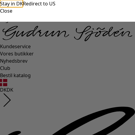
Stay in DK
Redirect to US
Close
Login side
Kundeservice
Vores butikker
Nyhedsbrev
Club
Bestil katalog
DK
DK