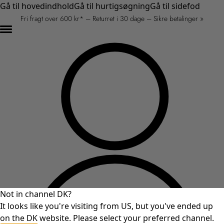
Gå til hovedindhold
Gå til hurtigsøgning
Gå til sidefod
Fri fragt over 600 kr* – Returret i 30 dage – Sikre betalinger »
Not in channel DK?
It looks like you're visiting from US, but you've ended up
on the DK website. Please select your preferred channel.