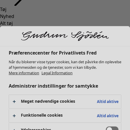
Tøj
Nyhed
Alt tøj
Kjoler
Tunikaer
Toppe
Skjorter og bluser
Præferencecenter for Privatlivets Fred
Cardiganer
Når du blokerer visse typer cookies, kan det påvirke din oplevelse
Striktrøjer
af hjemmesiden og de tjenester, som vi kan tilbyde.
Veste
Mere information
Legal Information
Frakker & jakker
Administrer indstillinger for samtykke
Bukser
Nederdele
Sko
Meget nødvendige cookies
Altid aktive
Kimonoer
Funktionelle cookies
Altid aktive
Ydelsescookies