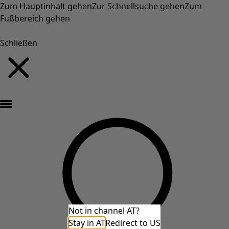
Zum Hauptinhalt gehen
Zur Schnellsuche gehen
Zum
Fußbereich gehen
Schließen
Neu eingetroffen: Gudruns farbenfrohe Herbstkollektion »
Not in channel AT?
Stay in AT
Redirect to US