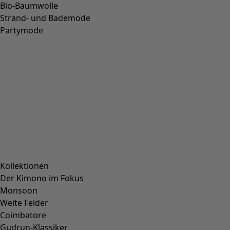
Strickjacke „Raya“ aus Bio-Baumwolle
Wunschliste-Symbol
Fundkiste
:
39,00 €
Preis
:
99,00 €
Farbe
dunkelhibiskus
36