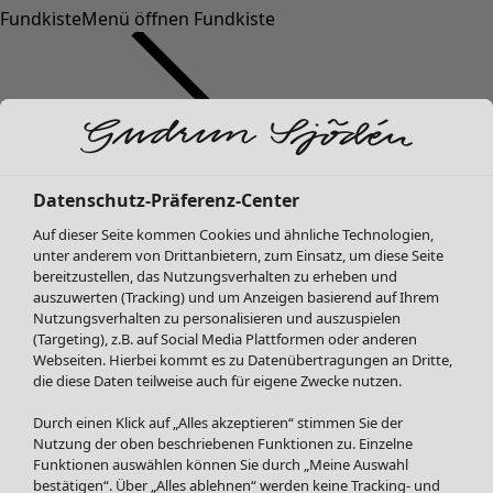
Fundkiste
Menü öffnen Fundkiste
Datenschutz-Präferenz-Center
Auf dieser Seite kommen Cookies und ähnliche Technologien,
SALE Mode
Mode
Menü öffnen Mode
unter anderem von Drittanbietern, zum Einsatz, um diese Seite
Alle anzeigen
bereitzustellen, das Nutzungsverhalten zu erheben und
Kleider
auszuwerten (Tracking) und um Anzeigen basierend auf Ihrem
Tuniken
Nutzungsverhalten zu personalisieren und auszuspielen
(Targeting), z.B. auf Social Media Plattformen oder anderen
Blusen
Webseiten. Hierbei kommt es zu Datenübertragungen an Dritte,
Pullover & Shirts
die diese Daten teilweise auch für eigene Zwecke nutzen.
Strickjacken
Hosen
Durch einen Klick auf „Alles akzeptieren“ stimmen Sie der
Mode
Zuhause
Menü öffnen Zuhause
Nutzung der oben beschriebenen Funktionen zu. Einzelne
Röcke
Neuheiten
Funktionen auswählen können Sie durch „Meine Auswahl
Jacken & Mäntel
Alle anzeigen
bestätigen“. Über „Alles ablehnen“ werden keine Tracking- und