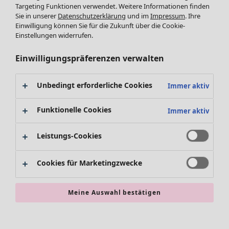
Leggings /Strumpfhosen
Kleider
Targeting Funktionen verwendet. Weitere Informationen finden
Sie in unserer
Datenschutzerklärung
und im
Impressum
. Ihre
Accessoires
Tuniken
Einwilligung können Sie für die Zukunft über die Cookie-
Schuhe
Pullover
Einstellungen widerrufen.
Bademode
SALE Zuhause
Tops & Shirts
Basics
Alle anzeigen
Strickpullover
Einwilligungspräferenzen verwalten
Dekoration
Zuhause
Angebote
Menü öffnen Angebote
Westen
Textilien
Neuheiten
Hosen
Unbedingt erforderliche Cookies
Immer aktiv
Teppiche
Alle anzeigen
Blusen
Frottee
Kissen
Strickjacken
Funktionelle Cookies
Immer aktiv
Gardinen
Jacken & Mäntel
Teppiche
Röcke
Leistungs-Cookies
Frottee
Geschenkgutschein
Geschirr
Cookies für Marketingzwecke
Tischdecken & -läufer
Kollektionen
Dekoration & Accessoires
Alle anzeigen
Bücher
Premierenpreise
Meine Auswahl bestätigen
SALE Aktionen
Stoffe
Bestpreise
Suchen
Alles im Sale
Lieblinge aus früheren Kollektionen
Kauf-2-Preise
Neuheiten
Sale-Neuheiten
Räume