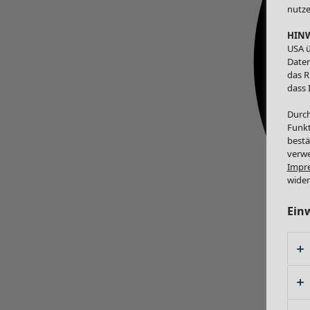
nutze
HINW
USA ü
Daten
das R
dass 
Durch
Funkt
bestä
verwe
Impr
wider
Ein