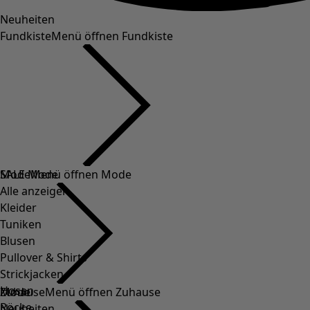
Neuheiten
Fundkiste
Menü öffnen Fundkiste
SALE Mode
Mode
Menü öffnen Mode
Alle anzeigen
Kleider
Tuniken
Blusen
Pullover & Shirts
Strickjacken
Hosen
Mode
Zuhause
Menü öffnen Zuhause
Röcke
Neuheiten