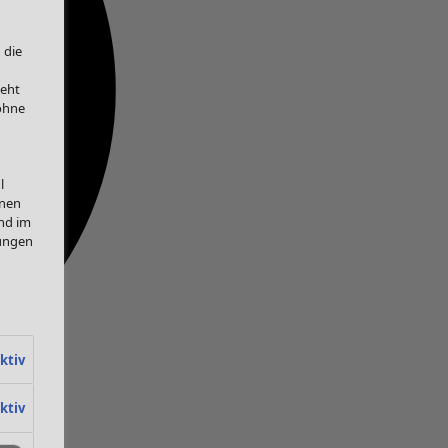
 die
teht
 ohne
l
onen
nd im
lungen
ktiv
ktiv