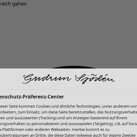
reich gehen
Neu eingetroffen: Gudruns farbenfrohe Herbstkollektion »
enschutz-Präferenz-Center
ieser Seite kommen Cookies und ähnliche Technologien, unter anderem vo
anbietern, zum Einsatz, um diese Seite bereitzustellen, das Nutzungsverhalt
en und auszuwerten (Tracking) und um Anzeigen basierend auf Ihrem
ngsverhalten zu personalisieren und auszuspielen (Targeting), z.B. auf Socia
 Plattformen oder anderen Webseiten. Hierbei kommt es zu
übertragungen an Dritte, die diese Daten teilweise auch für eigene Zwecke