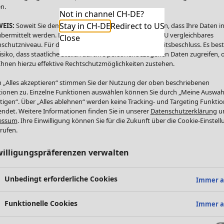
n.
Not in channel CH-DE?
Stay in CH-DE
Redirect to US
EIS:
Soweit Sie dem zustimmen, willigen Sie zugleich ein, dass Ihre Daten in
bermittelt werden. Die USA bietet kein mit dem in der EU vergleichbares
Close
schutzniveau. Für die USA besteht kein Angemessenheitsbeschluss. Es bes
isiko, dass staatliche Stellen auf Ihre personenbezogenen Daten zugreifen,
Ihnen hierzu effektive Rechtschutzmöglichkeiten zustehen.
 „Alles akzeptieren“ stimmen Sie der Nutzung der oben beschriebenen
ionen zu. Einzelne Funktionen auswählen können Sie durch „Meine Auswah
tigen“. Über „Alles ablehnen“ werden keine Tracking- und Targeting Funkti
ndet. Weitere Informationen finden Sie in unserer
Datenschutzerklärung
u
essum
. Ihre Einwilligung können Sie für die Zukunft über die Cookie-Einstel
rufen.
willigungspräferenzen verwalten
Unbedingt erforderliche Cookies
Immer a
Funktionelle Cookies
Immer a