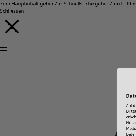
Zum Hauptinhalt gehen
Zur Schnellsuche gehen
Zum Fußbe
Schliessen
Dat
Auf d
Dritt
erheb
Nutzu
Media
Daten