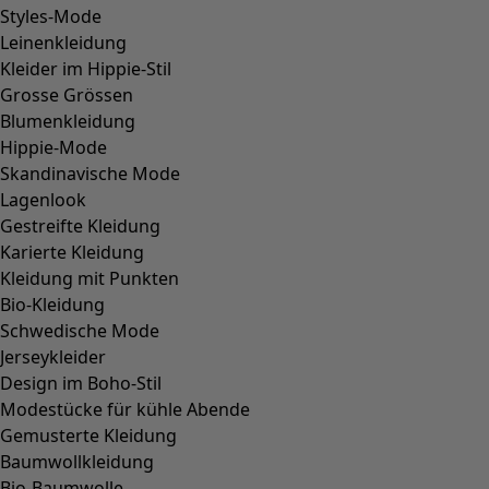
Preis
:
CHF 104.00
Einheitsgröße
Wunschliste-Symbol
Badeanzug Bow
Fundkiste
:
CHF 22.00
Preis
:
CHF 94.00
S
M
L