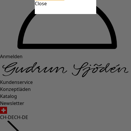
Close
Anmelden
Kundenservice
Konzeptläden
Katalog
Newsletter
CH-DE
CH-DE