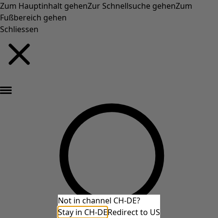
Zum Hauptinhalt gehen
Zur Schnellsuche gehen
Zum
Fußbereich gehen
Schliessen
Neu eingetroffen: Gudruns farbenfrohe Herbstkollektion »
Not in channel CH-DE?
Stay in CH-DE
Redirect to US