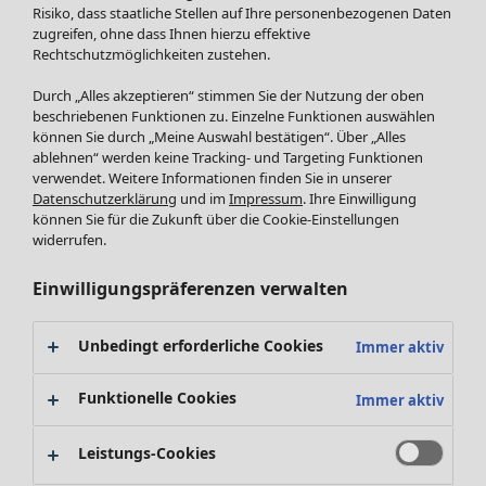
Röcke
Neuheiten
Risiko, dass staatliche Stellen auf Ihre personenbezogenen Daten
Jacken & Mäntel
Alle anzeigen
zugreifen, ohne dass Ihnen hierzu effektive
Leggings /Strumpfhosen
Rechtschutzmöglichkeiten zustehen.
Kleider
Accessoires
Tuniken
Durch „Alles akzeptieren“ stimmen Sie der Nutzung der oben
Schuhe
Pullover
beschriebenen Funktionen zu. Einzelne Funktionen auswählen
Bademode
SALE Zuhause
Tops & Shirts
können Sie durch „Meine Auswahl bestätigen“. Über „Alles
ablehnen“ werden keine Tracking- und Targeting Funktionen
Basics
Alle anzeigen
Strickpullover
verwendet. Weitere Informationen finden Sie in unserer
Dekoration
Zuhause
Angebote
Menü öffnen Angebote
Westen
Datenschutzerklärung
und im
Impressum
. Ihre Einwilligung
Textilien
Neuheiten
Hosen
können Sie für die Zukunft über die Cookie-Einstellungen
Frottee
Alle anzeigen
Blusen
widerrufen.
Kissen
Strickjacken
Einwilligungspräferenzen verwalten
Gardinen
Jacken & Mäntel
Teppiche
Röcke
Frottee
Unbedingt erforderliche Cookies
Immer aktiv
Geschirr
Tischdecken & -läufer
Funktionelle Cookies
Immer aktiv
Kollektionen
Dekoration & Accessoires
Alle anzeigen
Bücher
Leistungs-Cookies
Premierenpreise
SALE Aktionen
Stoffe
Bestpreise