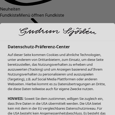
Neuheiten
Fundkiste
Menü öffnen Fundkiste
Datenschutz-Präferenz-Center
Auf dieser Seite kommen Cookies und ähnliche Technologien,
unter anderem von Drittanbietern, zum Einsatz, um diese Seite
bereitzustellen, das Nutzungsverhalten zu erheben und
SALE Mode
Mode
Menü öffnen Mode
auszuwerten (Tracking) und um Anzeigen basierend auf Ihrem
Alle anzeigen
Nutzungsverhalten zu personalisieren und auszuspielen
Kleider
(Targeting), z.B. auf Social Media Plattformen oder anderen
Webseiten. Hierbei kommt es zu Datenübertragungen an Dritte,
Tuniken
die diese Daten teilweise auch für eigene Zwecke nutzen.
Blusen
Pullover & Shirts
HINWEIS:
Soweit Sie dem zustimmen, willigen Sie zugleich ein,
Strickjacken
dass Ihre Daten in die USA übermittelt werden. Die USA bietet
kein mit dem in der EU vergleichbares Datenschutzniveau. Für
Hosen
Mode
Zuhause
Menü öffnen Zuhause
die USA besteht kein Angemessenheitsbeschluss. Es besteht das