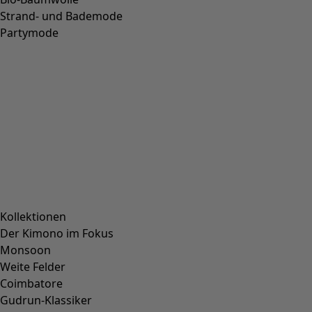
XL
XXL
Wunschliste-Symbol
Badeanzug Bow
Fundkiste
:
CHF 22.00
Preis
:
CHF 94.00
S
M