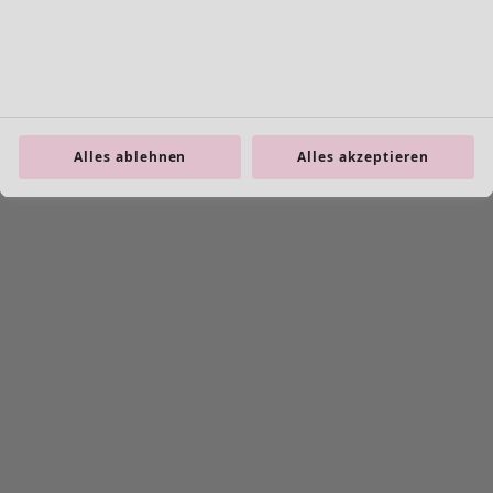
36 Produkte
Alles ablehnen
Alles akzeptieren
Wunschliste-Symbol
Gewebte Tasche Travel
Preis
:
CHF 59.00
Einheitsgröße