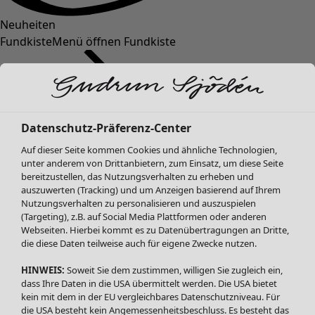
Neuheiten
Fundkiste
Menü öffnen Fundkiste
Datenschutz-Präferenz-Center
Auf dieser Seite kommen Cookies und ähnliche Technologien,
unter anderem von Drittanbietern, zum Einsatz, um diese Seite
bereitzustellen, das Nutzungsverhalten zu erheben und
SALE Mode
Mode
Menü öffnen Mode
auszuwerten (Tracking) und um Anzeigen basierend auf Ihrem
Alle anzeigen
Nutzungsverhalten zu personalisieren und auszuspielen
Kleider
(Targeting), z.B. auf Social Media Plattformen oder anderen
Webseiten. Hierbei kommt es zu Datenübertragungen an Dritte,
Tuniken
die diese Daten teilweise auch für eigene Zwecke nutzen.
Blusen
Pullover & Shirts
HINWEIS:
Soweit Sie dem zustimmen, willigen Sie zugleich ein,
Strickjacken
dass Ihre Daten in die USA übermittelt werden. Die USA bietet
kein mit dem in der EU vergleichbares Datenschutzniveau. Für
Hosen
Mode
Zuhause
Menü öffnen Zuhause
die USA besteht kein Angemessenheitsbeschluss. Es besteht das