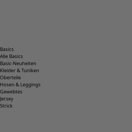
XL
XXL
+
1
Wunschliste-Symbol
Leinenjacke
Preis
:
CHF 159.00
S
M