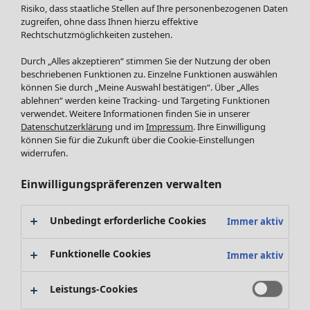
Röcke
Neuheiten
Risiko, dass staatliche Stellen auf Ihre personenbezogenen Daten
Jacken & Mäntel
Alle anzeigen
zugreifen, ohne dass Ihnen hierzu effektive
Leggings /Strumpfhosen
Rechtschutzmöglichkeiten zustehen.
Kleider
Accessoires
Tuniken
Durch „Alles akzeptieren“ stimmen Sie der Nutzung der oben
Schuhe
Pullover
beschriebenen Funktionen zu. Einzelne Funktionen auswählen
Bademode
SALE Zuhause
Tops & Shirts
können Sie durch „Meine Auswahl bestätigen“. Über „Alles
ablehnen“ werden keine Tracking- und Targeting Funktionen
Basics
Alle anzeigen
Strickpullover
verwendet. Weitere Informationen finden Sie in unserer
Dekoration
Zuhause
Angebote
Menü öffnen Angebote
Westen
Datenschutzerklärung
und im
Impressum
. Ihre Einwilligung
Textilien
Neuheiten
Hosen
können Sie für die Zukunft über die Cookie-Einstellungen
Frottee
Alle anzeigen
Blusen
widerrufen.
Kissen
Strickjacken
Einwilligungspräferenzen verwalten
Gardinen
Jacken & Mäntel
Teppiche
Röcke
Frottee
Unbedingt erforderliche Cookies
Immer aktiv
Geschirr
Tischdecken & -läufer
Funktionelle Cookies
Immer aktiv
Kollektionen
Dekoration & Accessoires
Alle anzeigen
Bücher
Leistungs-Cookies
Premierenpreise
SALE Aktionen
Stoffe
Bestpreise