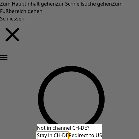
Zum Hauptinhalt gehen
Zur Schnellsuche gehen
Zum
Fußbereich gehen
Schliessen
Neu eingetroffen: Gudruns farbenfrohe Herbstkollektion »
Not in channel CH-DE?
Stay in CH-DE
Redirect to US