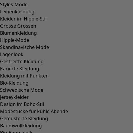
L
XL
XXL
+
1
Wunschliste-Symbol
Leinenjacke
Preis
:
CHF 159.00
S
M