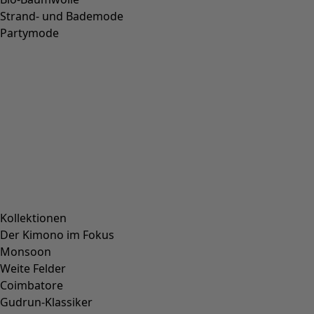
L
XL
XXL
+
2
Wunschliste-Symbol
Leinenkleid Sylvi
Bestpreis
:
CHF 144.00
Preis
:
CHF 159.00