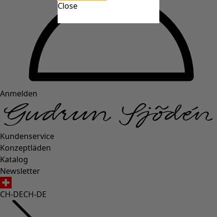
Close
Anmelden
Kundenservice
Konzeptläden
Katalog
Newsletter
CH-DE
CH-DE