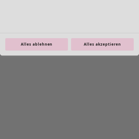
99 Produkte
Alles ablehnen
Alles akzeptieren
+
1
Wunschliste-Symbol
Leinenjacke
Preis
:
CHF 159.00
S
M
L