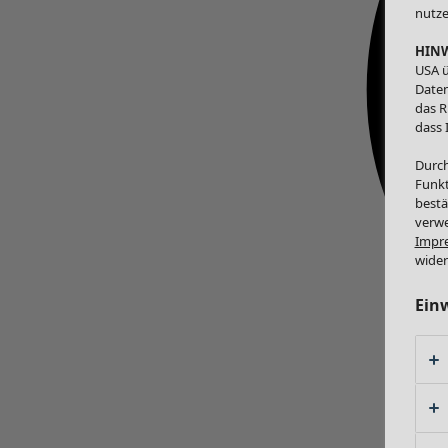
nutze
HINW
USA ü
Daten
das R
dass 
Durch
Funkt
bestä
verwe
Impr
wider
Ein