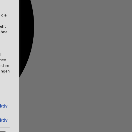
 die
teht
 ohne
l
onen
nd im
lungen
ktiv
ktiv