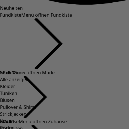
Neuheiten
Fundkiste
Menü öffnen Fundkiste
SALE Mode
Mode
Menü öffnen Mode
Alle anzeigen
Kleider
Tuniken
Blusen
Pullover & Shirts
Strickjacken
Hosen
Mode
Zuhause
Menü öffnen Zuhause
Röcke
Neuheiten