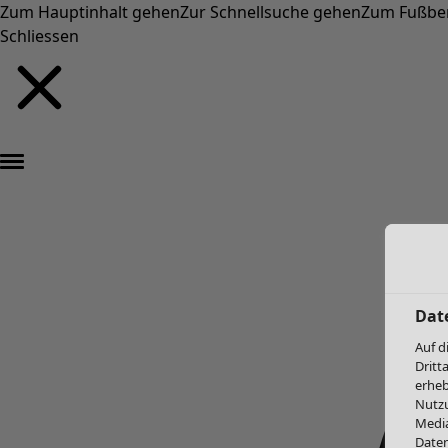
Zum Hauptinhalt gehen
Zur Schnellsuche gehen
Zum Fußbe
Schliessen
Dat
Auf d
Dritt
erheb
Nutzu
Media
Daten