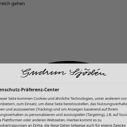
reich gehen
Neu eingetroffen: Gudruns farbenfrohe Herbstkollektion »
enschutz-Präferenz-Center
ieser Seite kommen Cookies und ähnliche Technologien, unter anderem vo
anbietern, zum Einsatz, um diese Seite bereitzustellen, das Nutzungsverhalt
en und auszuwerten (Tracking) und um Anzeigen basierend auf Ihrem
ngsverhalten zu personalisieren und auszuspielen (Targeting), z.B. auf Socia
 Plattformen oder anderen Webseiten. Hierbei kommt es zu
übertragungen an Dritte, die diese Daten teilweise auch für eigene Zwecke