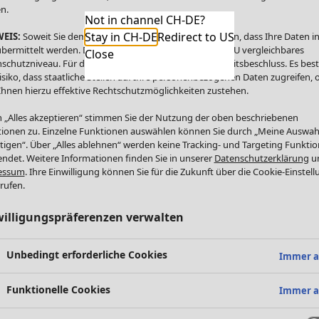
n.
Not in channel CH-DE?
Stay in CH-DE
Redirect to US
EIS:
Soweit Sie dem zustimmen, willigen Sie zugleich ein, dass Ihre Daten in
bermittelt werden. Die USA bietet kein mit dem in der EU vergleichbares
Close
schutzniveau. Für die USA besteht kein Angemessenheitsbeschluss. Es bes
isiko, dass staatliche Stellen auf Ihre personenbezogenen Daten zugreifen,
Ihnen hierzu effektive Rechtschutzmöglichkeiten zustehen.
 „Alles akzeptieren“ stimmen Sie der Nutzung der oben beschriebenen
ionen zu. Einzelne Funktionen auswählen können Sie durch „Meine Auswah
tigen“. Über „Alles ablehnen“ werden keine Tracking- und Targeting Funkti
ndet. Weitere Informationen finden Sie in unserer
Datenschutzerklärung
u
essum
. Ihre Einwilligung können Sie für die Zukunft über die Cookie-Einstel
rufen.
willigungspräferenzen verwalten
Unbedingt erforderliche Cookies
Immer a
Funktionelle Cookies
Immer a