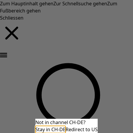
Zum Hauptinhalt gehen
Zur Schnellsuche gehen
Zum
Fußbereich gehen
Schliessen
Neu eingetroffen: Gudruns farbenfrohe Herbstkollektion »
Not in channel CH-DE?
Stay in CH-DE
Redirect to US