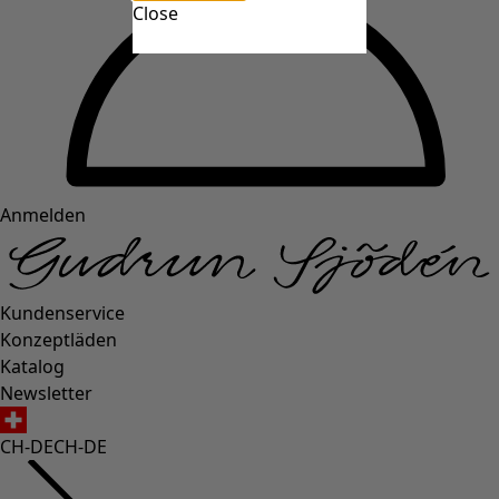
Close
Anmelden
Kundenservice
Konzeptläden
Katalog
Newsletter
CH-DE
CH-DE