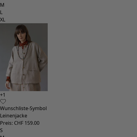
Basics
Alle Basics
Basic-Neuheiten
Kleider & Tuniken
Oberteile
Hosen & Leggings
Gewebtes
Jersey
Strick