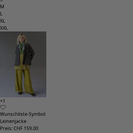
Strand- und Bademode
Partymode
Kollektionen
Der Kimono im Fokus
Monsoon
Weite Felder
Coimbatore
Gudrun-Klassiker