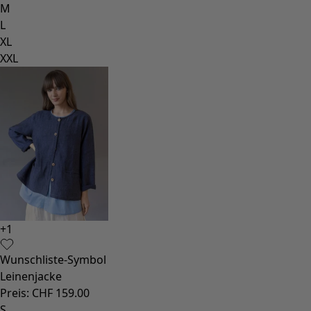
Styles-Mode
Leinenkleidung
Kleider im Hippie-Stil
Grosse Grössen
Blumenkleidung
Hippie-Mode
Skandinavische Mode
Lagenlook
Gestreifte Kleidung
Karierte Kleidung
Kleidung mit Punkten
Bio-Kleidung
Schwedische Mode
Jerseykleider
Design im Boho-Stil
Modestücke für kühle Abende
Gemusterte Kleidung
Baumwollkleidung
Bio-Baumwolle