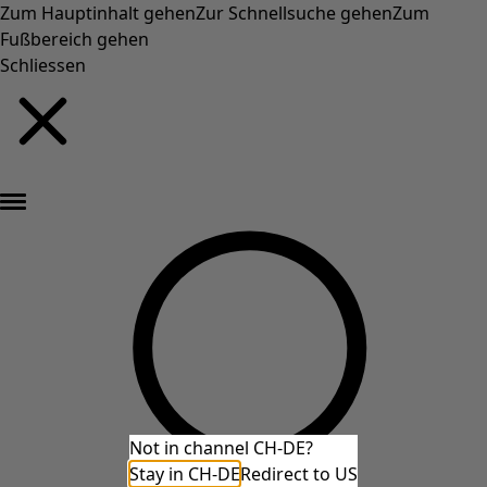
Zum Hauptinhalt gehen
Zur Schnellsuche gehen
Zum
Fußbereich gehen
Schliessen
Neu eingetroffen: Gudruns farbenfrohe Herbstkollektion »
Not in channel CH-DE?
Stay in CH-DE
Redirect to US