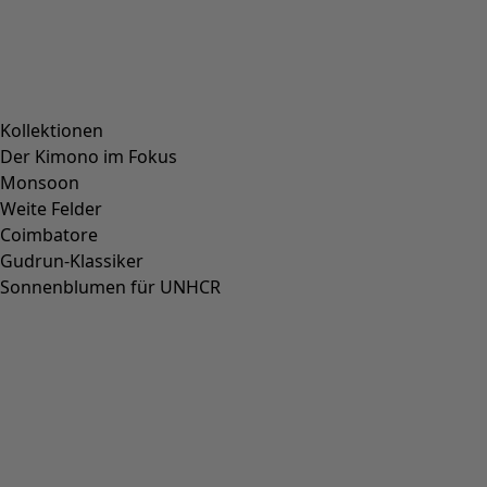
Kontakt
FAQ
Grössenguide
Geschenkgutscheine
Newsletter
Katalog bestellen
Über uns
Über uns
Gudruns Welt
Umweltphilosophie
Video-Bibliothek
Gewinner & Gewinnspiele
Freundschaftswerbung
Unsere Livestreams
Farben von Gudrun Magazine
Dateninformationen
Dateninformationen
Datenschutz