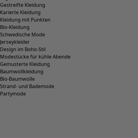
Absenden & Vorteile sichern* »
* Durch "Absenden & Vorteile sichern" willigen Sie ein,
dass Gudrun Sjödén Sie mit auf Sie zugeschnittener
Werbung per Mail kontaktiert. Sie können Ihre
Einwilligung jederzeit mit Wirkung für die Zukunft
widerrufen. Die Abmeldung ist jederzeit möglich, z.B. über
einen Link am Ende eines jeden Newsletters. Alternativ
können Sie Ihren
Abmeldewunsch gerne auch jederzeit
an datenschutz@gudrunsjoeden.de per E-mail senden.
Datenschutz & Abmeldeinformationen
Unternehmen
Unternehmen
AGB
Impressum
Karriere
Presse
Kundenservice
Kundenservice
Kundenkonto