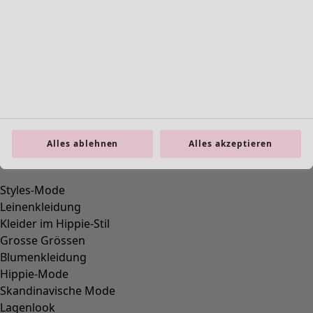
So wird unsere Welt zum Leben erweckt
Wir öffnen unsere Videothek! Hier können Sie einen Blick hinter
die Kulissen werfen, die Menschen hinter unseren Kollektionen
treffen und sich Inspirationen von nah und fern holen. Entdecken
Alles ablehnen
Alles akzeptieren
Sie, wie unsere Modestücke entstehen, hören Sie sich persönliche
Gespräche an und lassen Sie sich von den Neuheiten der Saison
inspirieren. Eine Welt voller Farben, Formen und Geschichten –
immer in Bewegung.
Behind the scenes »
Interviews »
Fertigung »
Inspiration »
Sichern Sie sich 10% Rabatt – direkt in Ihre Mailbox!
E-Mail-Adresse
*