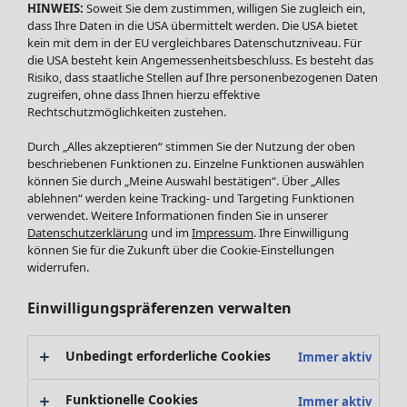
HINWEIS:
Soweit Sie dem zustimmen, willigen Sie zugleich ein,
dass Ihre Daten in die USA übermittelt werden. Die USA bietet
Neuheiten
kein mit dem in der EU vergleichbares Datenschutzniveau. Für
Fundkiste
Menü öffnen Fundkiste
die USA besteht kein Angemessenheitsbeschluss. Es besteht das
Risiko, dass staatliche Stellen auf Ihre personenbezogenen Daten
zugreifen, ohne dass Ihnen hierzu effektive
Rechtschutzmöglichkeiten zustehen.
Durch „Alles akzeptieren“ stimmen Sie der Nutzung der oben
beschriebenen Funktionen zu. Einzelne Funktionen auswählen
können Sie durch „Meine Auswahl bestätigen“. Über „Alles
ablehnen“ werden keine Tracking- und Targeting Funktionen
verwendet. Weitere Informationen finden Sie in unserer
Datenschutzerklärung
und im
Impressum
. Ihre Einwilligung
SALE Mode
Mode
Menü öffnen Mode
können Sie für die Zukunft über die Cookie-Einstellungen
Alle anzeigen
widerrufen.
Kleider
Tuniken
Einwilligungspräferenzen verwalten
Blusen
Pullover & Shirts
Unbedingt erforderliche Cookies
Immer aktiv
Strickjacken
Hosen
Mode
Zuhause
Menü öffnen Zuhause
Funktionelle Cookies
Immer aktiv