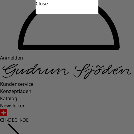
Close
Anmelden
Kundenservice
Konzeptläden
Katalog
Newsletter
CH-DE
CH-DE