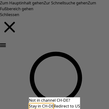
Zum Hauptinhalt gehen
Zur Schnellsuche gehen
Zum
Fußbereich gehen
Schliessen
Neu eingetroffen: Gudruns farbenfrohe Herbstkollektion »
Not in channel CH-DE?
Stay in CH-DE
Redirect to US