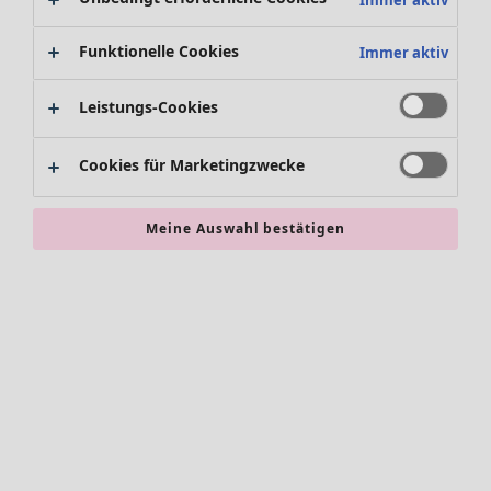
Röcke
Jacken & Mäntel
Funktionelle Cookies
Immer aktiv
Leggings /Strumpfhosen
Accessoires
Leistungs-Cookies
Schuhe
Bademode
SALE Zuhause
Basics
Alle anzeigen
Cookies für Marketingzwecke
Dekoration
Textilien
Meine Auswahl bestätigen
Frottee
SALE Aktionen