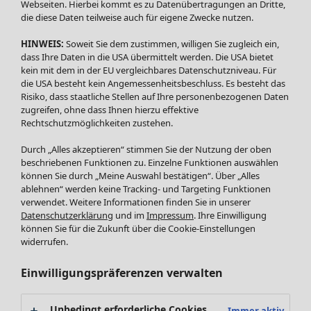
Webseiten. Hierbei kommt es zu Datenübertragungen an Dritte,
die diese Daten teilweise auch für eigene Zwecke nutzen.
Neuheiten
Fundkiste
Menü öffnen Fundkiste
HINWEIS:
Soweit Sie dem zustimmen, willigen Sie zugleich ein,
dass Ihre Daten in die USA übermittelt werden. Die USA bietet
kein mit dem in der EU vergleichbares Datenschutzniveau. Für
die USA besteht kein Angemessenheitsbeschluss. Es besteht das
Risiko, dass staatliche Stellen auf Ihre personenbezogenen Daten
zugreifen, ohne dass Ihnen hierzu effektive
Rechtschutzmöglichkeiten zustehen.
Durch „Alles akzeptieren“ stimmen Sie der Nutzung der oben
beschriebenen Funktionen zu. Einzelne Funktionen auswählen
können Sie durch „Meine Auswahl bestätigen“. Über „Alles
SALE Mode
ablehnen“ werden keine Tracking- und Targeting Funktionen
Alle anzeigen
verwendet. Weitere Informationen finden Sie in unserer
Kleider
Datenschutzerklärung
und im
Impressum
. Ihre Einwilligung
können Sie für die Zukunft über die Cookie-Einstellungen
Tuniken
widerrufen.
Blusen
Pullover & Shirts
Einwilligungspräferenzen verwalten
Strickjacken
Hosen
Unbedingt erforderliche Cookies
Immer aktiv