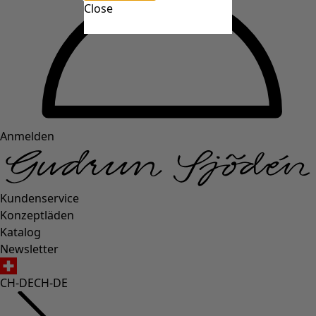
Close
Anmelden
Kundenservice
Konzeptläden
Katalog
Newsletter
CH-DE
CH-DE