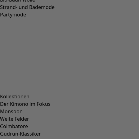
Wunschliste-Symbol
Teppich Suiheisen
Preis
:
CHF 199.00
Einheitsgröße
Wunschliste-Symbol