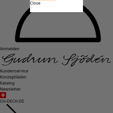
Close
Anmelden
Kundenservice
Konzeptläden
Katalog
Newsletter
CH-DE
CH-DE