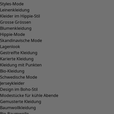
Wunschliste-Symbol
Teppich Wildflower
Preis
:
CHF 129.00
Einheitsgröße