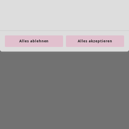
Alles ablehnen
Alles akzeptieren
Wunschliste-Symbol
Teppich Asahi
Preis
:
CHF 299.00
Einheitsgröße