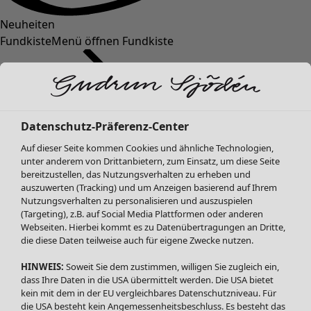
Neuheiten
Fundkiste
Menü öffnen Fundkiste
Datenschutz-Präferenz-Center
Auf dieser Seite kommen Cookies und ähnliche Technologien,
unter anderem von Drittanbietern, zum Einsatz, um diese Seite
bereitzustellen, das Nutzungsverhalten zu erheben und
SALE Mode
Mode
Menü öffnen Mode
auszuwerten (Tracking) und um Anzeigen basierend auf Ihrem
Alle anzeigen
Nutzungsverhalten zu personalisieren und auszuspielen
Kleider
(Targeting), z.B. auf Social Media Plattformen oder anderen
Webseiten. Hierbei kommt es zu Datenübertragungen an Dritte,
Tuniken
die diese Daten teilweise auch für eigene Zwecke nutzen.
Blusen
Pullover & Shirts
HINWEIS:
Soweit Sie dem zustimmen, willigen Sie zugleich ein,
Strickjacken
dass Ihre Daten in die USA übermittelt werden. Die USA bietet
kein mit dem in der EU vergleichbares Datenschutzniveau. Für
Hosen
Mode
Zuhause
Menü öffnen Zuhause
die USA besteht kein Angemessenheitsbeschluss. Es besteht das