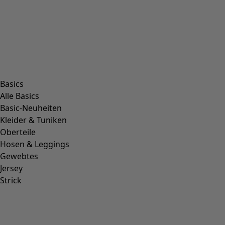
Wunschliste-Symbol
Teppich Asahi
Preis
:
CHF 299.00
Einheitsgröße
Wunschliste-Symbol