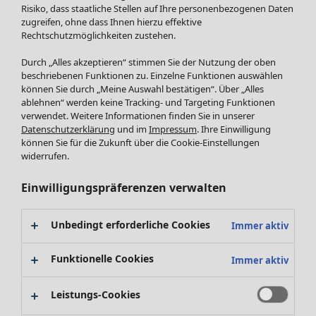
Röcke
Neuheiten
Risiko, dass staatliche Stellen auf Ihre personenbezogenen Daten
Jacken & Mäntel
Alle anzeigen
zugreifen, ohne dass Ihnen hierzu effektive
Leggings /Strumpfhosen
Rechtschutzmöglichkeiten zustehen.
Kleider
Accessoires
Tuniken
Durch „Alles akzeptieren“ stimmen Sie der Nutzung der oben
Schuhe
Pullover
beschriebenen Funktionen zu. Einzelne Funktionen auswählen
Bademode
SALE Zuhause
Tops & Shirts
können Sie durch „Meine Auswahl bestätigen“. Über „Alles
ablehnen“ werden keine Tracking- und Targeting Funktionen
Basics
Alle anzeigen
Strickpullover
verwendet. Weitere Informationen finden Sie in unserer
Dekoration
Zuhause
Angebote
Menü öffnen Angebote
Westen
Datenschutzerklärung
und im
Impressum
. Ihre Einwilligung
Textilien
Neuheiten
Hosen
können Sie für die Zukunft über die Cookie-Einstellungen
Frottee
Alle anzeigen
Blusen
widerrufen.
Kissen
Strickjacken
Einwilligungspräferenzen verwalten
Gardinen
Jacken & Mäntel
Teppiche
Röcke
Frottee
Unbedingt erforderliche Cookies
Immer aktiv
Geschirr
Tischdecken & -läufer
Funktionelle Cookies
Immer aktiv
Kollektionen
Dekoration & Accessoires
Alle anzeigen
Bücher
Leistungs-Cookies
Premierenpreise
SALE Aktionen
Stoffe
Bestpreise