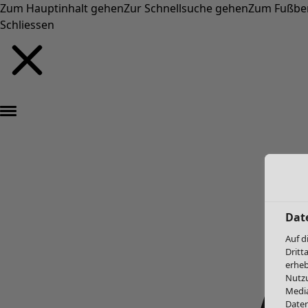
Zum Hauptinhalt gehen
Zur Schnellsuche gehen
Zum Fußbe
Schliessen
Dat
Auf d
Dritt
erheb
Nutzu
Media
Daten