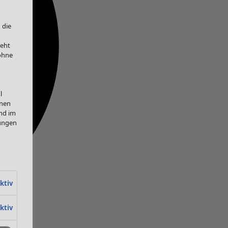
 die
teht
 ohne
l
onen
nd im
lungen
ktiv
ktiv