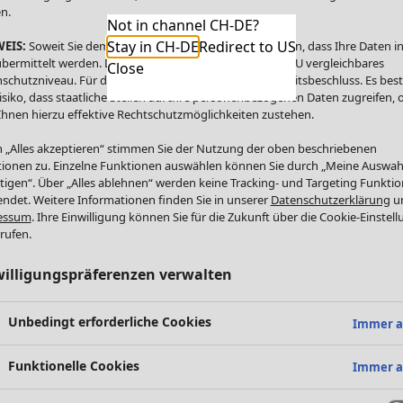
n.
Not in channel CH-DE?
Stay in CH-DE
Redirect to US
EIS:
Soweit Sie dem zustimmen, willigen Sie zugleich ein, dass Ihre Daten in
bermittelt werden. Die USA bietet kein mit dem in der EU vergleichbares
Close
schutzniveau. Für die USA besteht kein Angemessenheitsbeschluss. Es bes
isiko, dass staatliche Stellen auf Ihre personenbezogenen Daten zugreifen,
Ihnen hierzu effektive Rechtschutzmöglichkeiten zustehen.
 „Alles akzeptieren“ stimmen Sie der Nutzung der oben beschriebenen
ionen zu. Einzelne Funktionen auswählen können Sie durch „Meine Auswah
tigen“. Über „Alles ablehnen“ werden keine Tracking- und Targeting Funkti
ndet. Weitere Informationen finden Sie in unserer
Datenschutzerklärung
u
essum
. Ihre Einwilligung können Sie für die Zukunft über die Cookie-Einstel
rufen.
willigungspräferenzen verwalten
Unbedingt erforderliche Cookies
Immer a
Funktionelle Cookies
Immer a