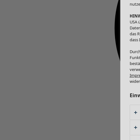
nutze
HINW
USA ü
Daten
das R
dass 
Durch
Funkt
bestä
verwe
Impr
wider
Ein