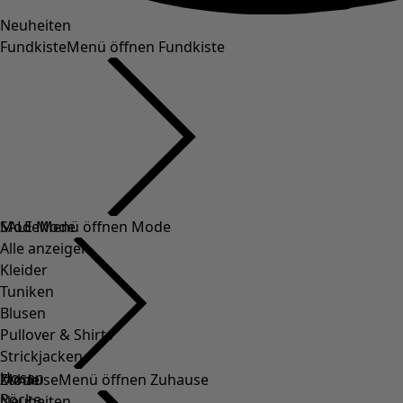
Neuheiten
Fundkiste
Menü öffnen Fundkiste
SALE Mode
Mode
Menü öffnen Mode
Alle anzeigen
Kleider
Tuniken
Blusen
Pullover & Shirts
Strickjacken
Hosen
Mode
Zuhause
Menü öffnen Zuhause
Röcke
Neuheiten