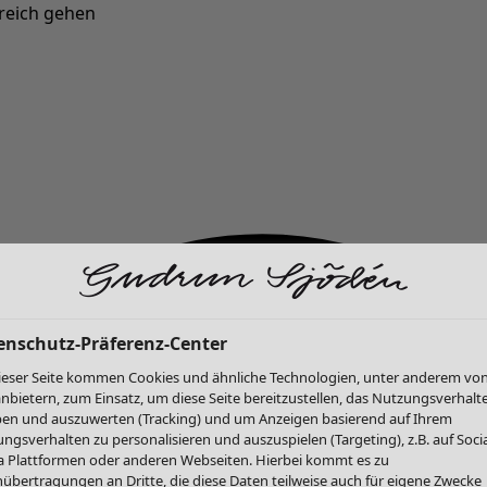
reich gehen
Neu eingetroffen: Gudruns farbenfrohe Herbstkollektion »
enschutz-Präferenz-Center
ieser Seite kommen Cookies und ähnliche Technologien, unter anderem vo
anbietern, zum Einsatz, um diese Seite bereitzustellen, das Nutzungsverhalt
en und auszuwerten (Tracking) und um Anzeigen basierend auf Ihrem
ngsverhalten zu personalisieren und auszuspielen (Targeting), z.B. auf Socia
 Plattformen oder anderen Webseiten. Hierbei kommt es zu
übertragungen an Dritte, die diese Daten teilweise auch für eigene Zwecke