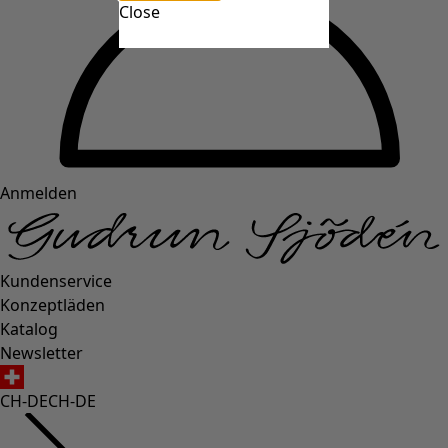
Close
Anmelden
Kundenservice
Konzeptläden
Katalog
Newsletter
CH-DE
CH-DE