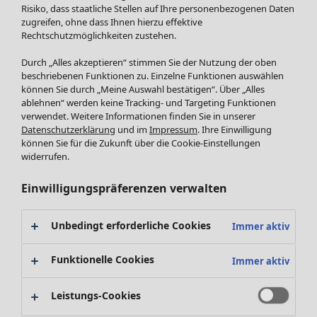
Röcke
Risiko, dass staatliche Stellen auf Ihre personenbezogenen Daten
Jacken & Mäntel
zugreifen, ohne dass Ihnen hierzu effektive
Leggings /Strumpfhosen
Rechtschutzmöglichkeiten zustehen.
Accessoires
Durch „Alles akzeptieren“ stimmen Sie der Nutzung der oben
Schuhe
beschriebenen Funktionen zu. Einzelne Funktionen auswählen
Bademode
SALE Zuhause
können Sie durch „Meine Auswahl bestätigen“. Über „Alles
ablehnen“ werden keine Tracking- und Targeting Funktionen
Basics
Alle anzeigen
verwendet. Weitere Informationen finden Sie in unserer
Dekoration
Datenschutzerklärung
und im
Impressum
. Ihre Einwilligung
Textilien
können Sie für die Zukunft über die Cookie-Einstellungen
Frottee
widerrufen.
Einwilligungspräferenzen verwalten
Unbedingt erforderliche Cookies
Immer aktiv
Funktionelle Cookies
Immer aktiv
Leistungs-Cookies
SALE Aktionen