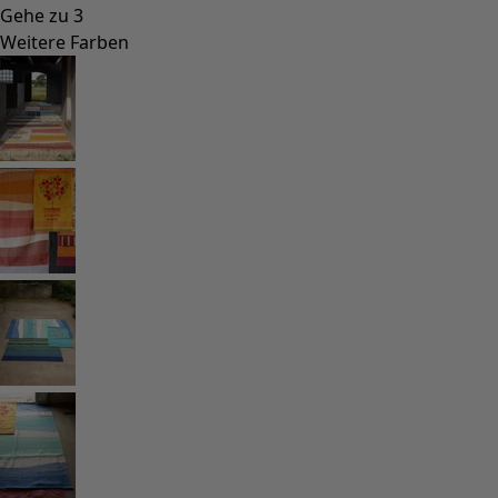
Basics
Alle Basics
Basic-Neuheiten
Kleider & Tuniken
Oberteile
Hosen & Leggings
Gewebtes
Jersey
Strick