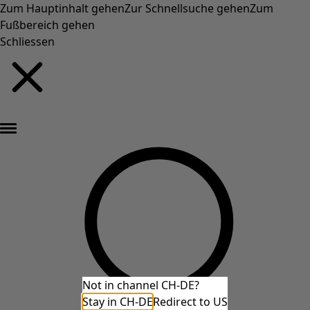
Zum Hauptinhalt gehen
Zur Schnellsuche gehen
Zum
Fußbereich gehen
Schliessen
Neu eingetroffen: Gudruns farbenfrohe Herbstkollektion »
Not in channel CH-DE?
Stay in CH-DE
Redirect to US