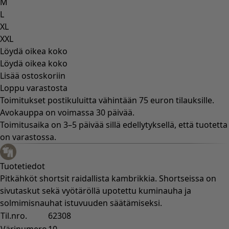
M
L
XL
XXL
Löydä oikea koko
Löydä oikea koko
Lisää ostoskoriin
Loppu varastosta
Toimitukset postikuluitta vähintään 75 euron tilauksille.
Avokauppa on voimassa 30 päivää.
Toimitusaika on 3–5 päivää sillä edellytyksellä, että tuotetta
on varastossa.
Tuotetiedot
Pitkähköt shortsit raidallista kambrikkia. Shortseissa on
sivutaskut sekä vyötäröllä upotettu kuminauha ja
solmimisnauhat istuvuuden säätämiseksi.
Til.nro.
62308
Värinumero
10