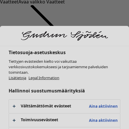
Vaatteet
Avaa valikko Vaatteet
Tietosuoja-asetuskeskus
Vaatteet
Koti
Avaa valikko Koti
Tiettyjen evästeiden kielto voi vaikuttaa
Uutuus
verkkosivustokokemukseesi ja tarjoamiemme palveluiden
Kaikki vaatteet
toimintaan.
Mekot
Lisätietoja
Legal Information
Tunikoita
Topit ja puserot
Hallinnoi suostumusmäärityksiä
Paitapuserot & paidat
Koti
Kampanjat
Avaa valikko Kampanjat
Neuletakit
Uutuus
Välttämättömät evästeet
Aina aktiivinen
Neulepuserot
Kaikki sisustustuotteet
Liivit
Verhot
Toimivuusevästeet
Aina aktiivinen
Takit & jakut
Tyynyt & Tyynynpäälliset