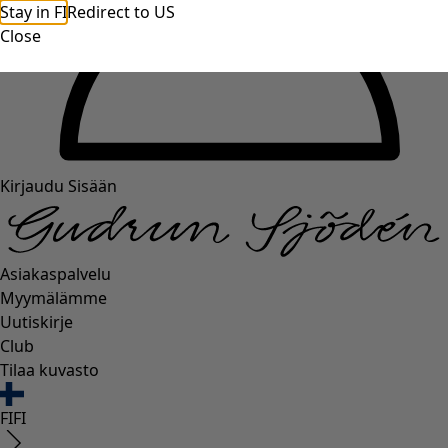
Stay in FI
Redirect to US
Close
Kirjaudu Sisään
Asiakaspalvelu
Myymälämme
Uutiskirje
Club
Tilaa kuvasto
FI
FI