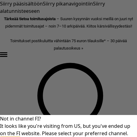
Siirry pääsisältöön
Siirry pikanavigointiin
Siirry
alatunnisteeseen
Tärkeää tietoa toimitusajoista
– Suuren kysynnän vuoksi meillä on juuri nyt
pidemmät toimitusajat – noin 7–10 arkipäivää. Kiitos kärsivällisyydestäsi!
Toimitukset postikuluitta vähintään 75 euron tilauksille* – 30 päivää
palautusoikeus »
Not in channel FI?
It looks like you're visiting from US, but you've ended up
on the FI website. Please select your preferred channel.