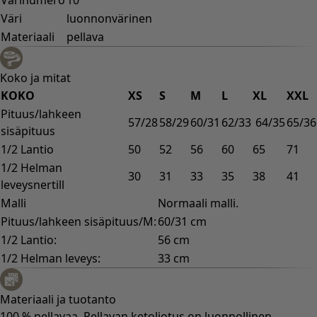
Väri
luonnonvärinen
Materiaali
pellava
Koko ja mitat
KOKO
XS
S
M
L
XL
XXL
Pituus/lahkeen
57/28
58/29
60/31
62/33
64/35
65/36
sisäpituus
1/2 Lantio
50
52
56
60
65
71
1/2 Helman
30
31
33
35
38
41
leveysnertill
Malli
Normaali malli.
Pituus/lahkeen sisäpituus/M:
60/31 cm
1/2 Lantio:
56 cm
1/2 Helman leveys:
33 cm
Materiaali ja tuotanto
100 % pellavaa. Pellavan ketoliotus on luonnollinen