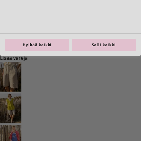
Previous slider image
Next slider image
Current slider image
Siirry 2
Siirry 3
Siirry 4
Siirry 5
Hylkää kaikki
Salli kaikki
Siirry 6
Lisää värejä