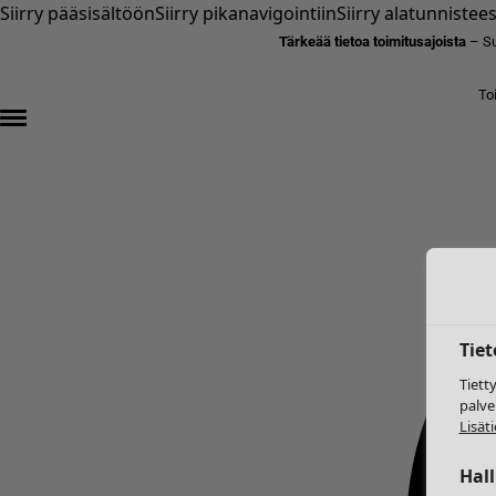
Siirry pääsisältöön
Siirry pikanavigointiin
Siirry alatunnistee
Tärkeää tietoa toimitusajoista
– Su
To
Tie
Tiett
palve
Lisäti
Hal