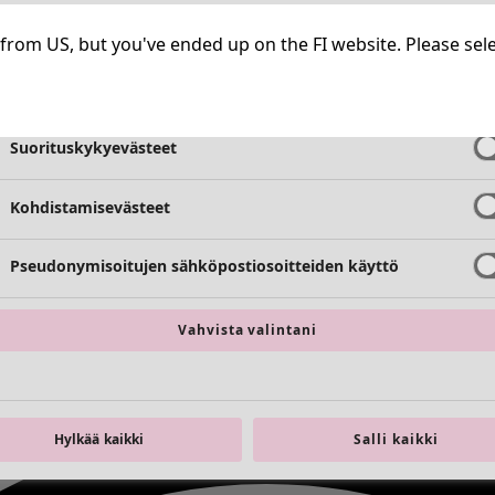
Välttämättömät evästeet
Aina aktiiv
ng from US, but you've ended up on the FI website. Please se
Toimivuusevästeet
Aina aktiiv
Suorituskykyevästeet
Kohdistamisevästeet
Pseudonymisoitujen sähköpostiosoitteiden käyttö
Vahvista valintani
Hylkää kaikki
Salli kaikki