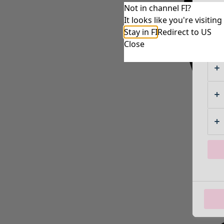
Not in channel FI?
It looks like you're visiti
Stay in FI
Redirect to US
Close