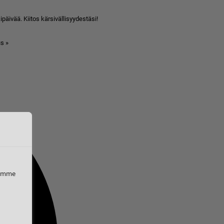
äivää. Kiitos kärsivällisyydestäsi!
s »
iemme