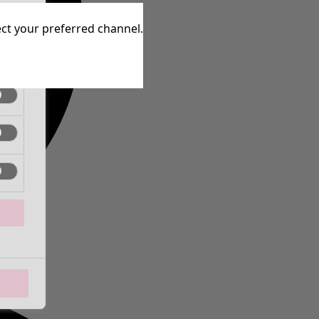
inen
lect your preferred channel.
inen