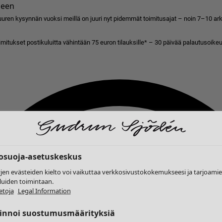
seen
uren kysynnän vuoksi meillä on juuri nyt pidemmät toimitusajat – noin 7–10 arkip
imitukset postikuluitta vähintään 75 euron tilauksille* – 30 päivää palautusoikeu
tosuoja-asetuskeskus
yjen evästeiden kielto voi vaikuttaa verkkosivustokokemukseesi ja tarjoam
luiden toimintaan.
etoja
Legal Information
linnoi suostumusmäärityksiä