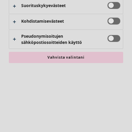
Housut
Suorituskykyevästeet
Hameet
Kengät
Kohdistamisevästeet
Kimonot
Pseudonymisoitujen
sähköpostiosoitteiden käyttö
Vahvista valintani