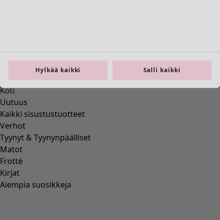
Koti
Avaa valikko Koti
Hylkää kaikki
Salli kaikki
Koti
Uutuus
Kaikki sisustustuotteet
Verhot
Tyynyt & Tyynynpäälliset
Matot
Frotté
Kirjat
Aiempia suosikkeja