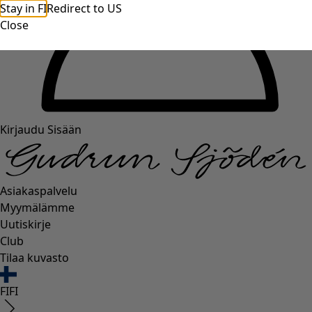
Stay in FI
Redirect to US
Close
Kirjaudu Sisään
Asiakaspalvelu
Myymälämme
Uutiskirje
Club
Tilaa kuvasto
FI
FI