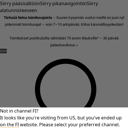
Siirry pääsisältöön
Siirry pikanavigointiin
Siirry
alatunnisteeseen
Tärkeää tietoa toimitusajoista
– Suuren kysynnän vuoksi meillä on juuri nyt
pidemmät toimitusajat – noin 7–10 arkipäivää. Kiitos kärsivällisyydestäsi!
Toimitukset postikuluitta vähintään 75 euron tilauksille* – 30 päivää
palautusoikeus »
Not in channel FI?
It looks like you're visiting from US, but you've ended up
on the FI website. Please select your preferred channel.