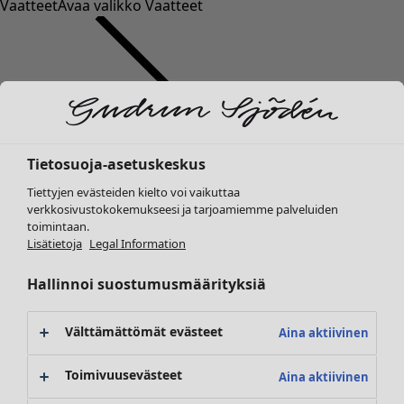
Vaatteet
Avaa valikko Vaatteet
Tietosuoja-asetuskeskus
Vaatteet
Tiettyjen evästeiden kielto voi vaikuttaa
Uutuus
verkkosivustokokemukseesi ja tarjoamiemme palveluiden
Kaikki vaatteet
toimintaan.
Mekot
Lisätietoja
Legal Information
Tunikoita
Topit ja puserot
Hallinnoi suostumusmäärityksiä
Paitapuserot & paidat
Neuletakit
Välttämättömät evästeet
Aina aktiivinen
Neulepuserot
Liivit
Toimivuusevästeet
Aina aktiivinen
Takit & jakut