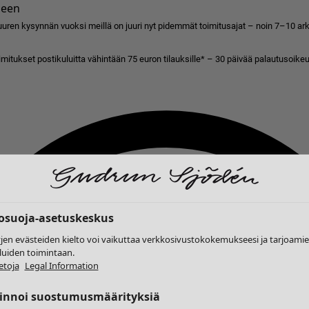
seen
uren kysynnän vuoksi meillä on juuri nyt pidemmät toimitusajat – noin 7–10 arkip
imitukset postikuluitta vähintään 75 euron tilauksille* – 30 päivää palautusoikeu
tosuoja-asetuskeskus
yjen evästeiden kielto voi vaikuttaa verkkosivustokokemukseesi ja tarjoam
luiden toimintaan.
etoja
Legal Information
linnoi suostumusmäärityksiä