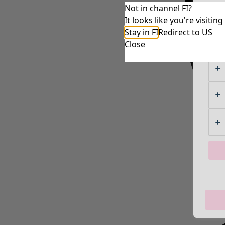
Not in channel FI?
It looks like you're visiti
Stay in FI
Redirect to US
Close