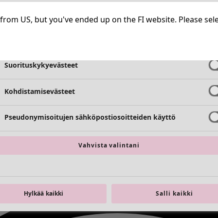
Välttämättömät evästeet
Aina aktiiv
ng from US, but you've ended up on the FI website. Please se
Toimivuusevästeet
Aina aktiiv
Suorituskykyevästeet
Kohdistamisevästeet
Pseudonymisoitujen sähköpostiosoitteiden käyttö
Vahvista valintani
Hylkää kaikki
Salli kaikki