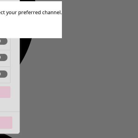
inen
lect your preferred channel.
inen