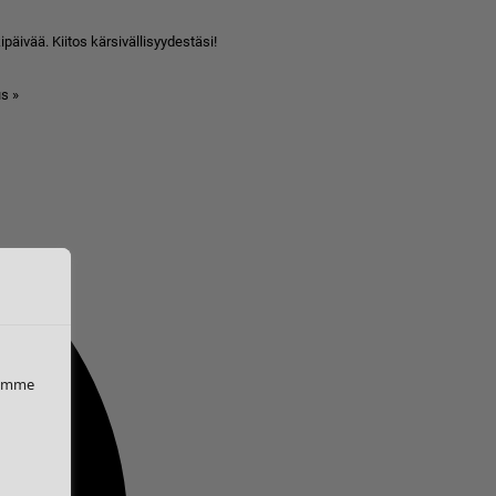
äivää. Kiitos kärsivällisyydestäsi!
s »
iemme