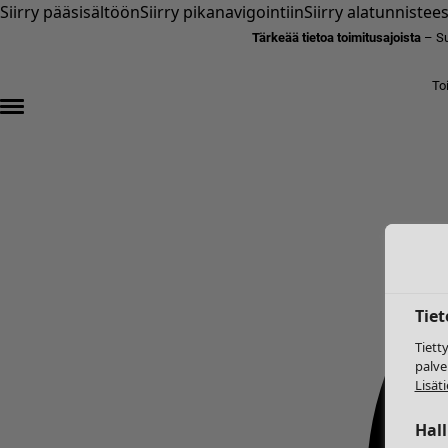
Siirry pääsisältöön
Siirry pikanavigointiin
Siirry alatunnistee
Tärkeää tietoa toimitusajoista
– Su
To
Tie
Tiett
palve
Lisäti
Hal