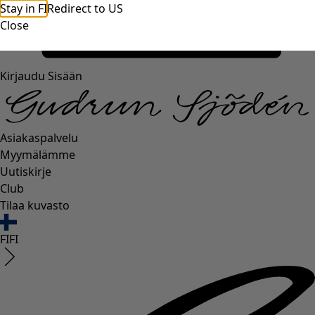
Stay in FI
Redirect to US
Close
Kirjaudu Sisään
Asiakaspalvelu
Myymälämme
Uutiskirje
Club
Tilaa kuvasto
FI
FI