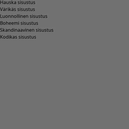
Kangasshortsit "Bifrost” pellavaa
Wish list icon
Alen finaali
:
39,00 €
Hinta
:
89,00 €
Väri
vaalea mulperi
85