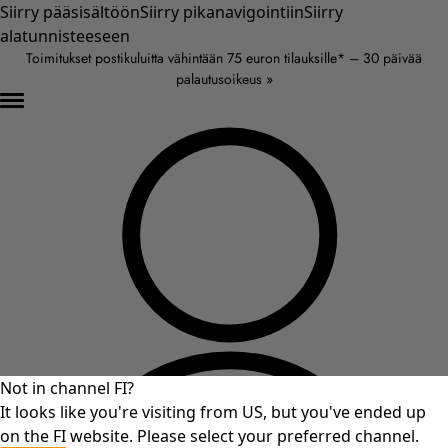
Siirry pääsisältöön
Siirry pikanavigointiin
Siirry
alatunnisteeseen
Toimitukset postikuluitta vähintään 75 euron tilauksille* – 30 päivää
palautusoikeus »
Not in channel FI?
It looks like you're visiting from US, but you've ended up
on the FI website. Please select your preferred channel.