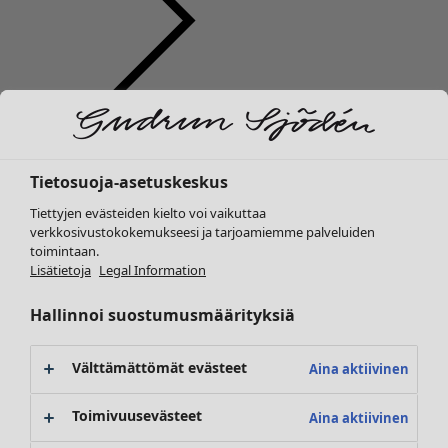
Vaatteet
Koti
Avaa valikko Koti
Uutuus
Kaikki vaatteet
Tietosuoja-asetuskeskus
Mekot
Tunikoita
Tiettyjen evästeiden kielto voi vaikuttaa
Topit ja puserot
verkkosivustokokemukseesi ja tarjoamiemme palveluiden
toimintaan.
Paitapuserot & paidat
Koti
Kampanjat
Avaa valikko Kampanjat
Lisätietoja
Legal Information
Neuletakit
Uutuus
Neulepuserot
Kaikki sisustustuotteet
Hallinnoi suostumusmäärityksiä
Liivit
Verhot
Takit & jakut
Tyynyt & Tyynynpäälliset
Välttämättömät evästeet
Aina aktiivinen
Housut
Matot
Hameet
Frotté
Toimivuusevästeet
Aina aktiivinen
Kengät
Kirjat