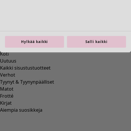
Siirry 3
Siirry 4
Siirry 5
Siirry 6
Lisää värejä
Hylkää kaikki
Salli kaikki