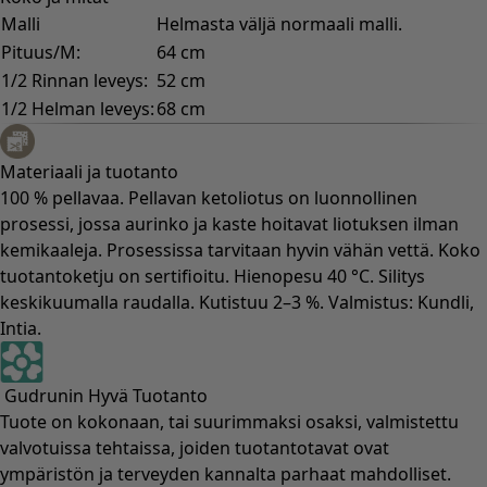
Malli
Helmasta väljä normaali malli.
Pituus/M:
64 cm
1/2 Rinnan leveys:
52 cm
1/2 Helman leveys:
68 cm
Materiaali ja tuotanto
100 % pellavaa. Pellavan ketoliotus on luonnollinen
prosessi, jossa aurinko ja kaste hoitavat liotuksen ilman
kemikaaleja. Prosessissa tarvitaan hyvin vähän vettä. Koko
tuotantoketju on sertifioitu. Hienopesu 40 °C. Silitys
keskikuumalla raudalla. Kutistuu 2–3 %. Valmistus: Kundli,
Intia.
Gudrunin Hyvä Tuotanto
Tuote on kokonaan, tai suurimmaksi osaksi, valmistettu
valvotuissa tehtaissa, joiden tuotantotavat ovat
ympäristön ja terveyden kannalta parhaat mahdolliset.