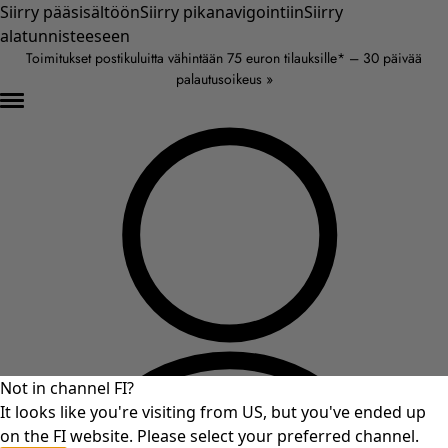
Siirry pääsisältöön
Siirry pikanavigointiin
Siirry
alatunnisteeseen
Toimitukset postikuluitta vähintään 75 euron tilauksille* – 30 päivää
palautusoikeus »
Not in channel FI?
It looks like you're visiting from US, but you've ended up
on the FI website. Please select your preferred channel.