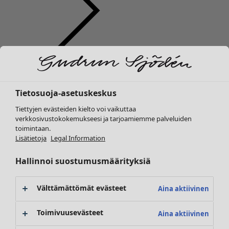
Vaatteet
Koti
Avaa valikko Koti
Uutuus
Kaikki vaatteet
Tietosuoja-asetuskeskus
Mekot
Tunikoita
Tiettyjen evästeiden kielto voi vaikuttaa
Topit ja puserot
verkkosivustokokemukseesi ja tarjoamiemme palveluiden
toimintaan.
Paitapuserot & paidat
Koti
Kampanjat
Avaa valikko Kampanjat
Lisätietoja
Legal Information
Neuletakit
Uutuus
Neulepuserot
Kaikki sisustustuotteet
Hallinnoi suostumusmäärityksiä
Liivit
Verhot
Takit & jakut
Tyynyt & Tyynynpäälliset
Välttämättömät evästeet
Aina aktiivinen
Housut
Matot
Hameet
Frotté
Toimivuusevästeet
Aina aktiivinen
Kengät
Kirjat