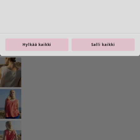
Siirry 3
Siirry 4
Lisää värejä
Hylkää kaikki
Salli kaikki