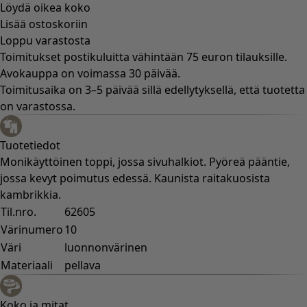
Löydä oikea koko
Lisää ostoskoriin
Loppu varastosta
Toimitukset postikuluitta vähintään 75 euron tilauksille.
Avokauppa on voimassa 30 päivää.
Toimitusaika on 3–5 päivää sillä edellytyksellä, että tuotetta
on varastossa.
Tuotetiedot
Monikäyttöinen toppi, jossa sivuhalkiot. Pyöreä pääntie,
jossa kevyt poimutus edessä. Kaunista raitakuosista
kambrikkia.
Til.nro.
62605
Värinumero
10
Väri
luonnonvärinen
Materiaali
pellava
Koko ja mitat