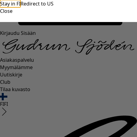
Stay in FI
Redirect to US
Close
Kirjaudu Sisään
Asiakaspalvelu
Myymälämme
Uutiskirje
Club
Tilaa kuvasto
FI
FI