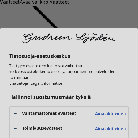
Vaatteet
Avaa valikko Vaatteet
Tietosuoja-asetuskeskus
Vaatteet
Koti
Avaa valikko Koti
Tiettyjen evästeiden kielto voi vaikuttaa
Uutuus
verkkosivustokokemukseesi ja tarjoamiemme palveluiden
Kaikki vaatteet
toimintaan.
Mekot
Lisätietoja
Legal Information
Tunikoita
Topit ja puserot
Hallinnoi suostumusmäärityksiä
Paitapuserot & paidat
Koti
Kampanjat
Avaa valikko Kampanjat
Neuletakit
Uutuus
Välttämättömät evästeet
Aina aktiivinen
Neulepuserot
Kaikki sisustustuotteet
Liivit
Verhot
Toimivuusevästeet
Aina aktiivinen
Takit & jakut
Tyynyt & Tyynynpäälliset