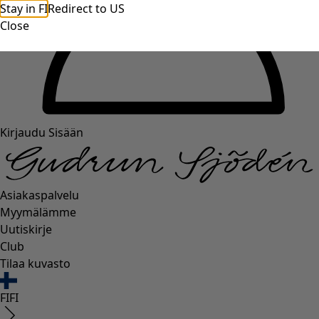
Stay in FI
Redirect to US
Close
Kirjaudu Sisään
Asiakaspalvelu
Myymälämme
Uutiskirje
Club
Tilaa kuvasto
FI
FI