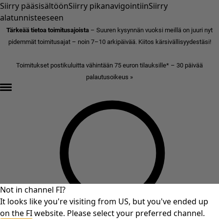
Siirry pääsisältöön
Siirry pikanavigointiin
Siirry
alatunnisteeseen
Tärkeää tietoa toimitusajoista
– Suuren kysynnän vuoksi meillä on juuri nyt
pidemmät toimitusajat – noin 7–10 arkipäivää. Kiitos kärsivällisyydestäsi!
Toimitukset postikuluitta vähintään 75 euron tilauksille* – 30 päivää
palautusoikeus »
Not in channel FI?
It looks like you're visiting from US, but you've ended up
on the FI website. Please select your preferred channel.