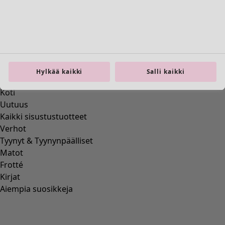
Previous slider image
Next slider image
Current slider image
Siirry 2
Siirry 3
Siirry 4
Siirry 5
Hylkää kaikki
Salli kaikki
Siirry 6
Lisää värejä