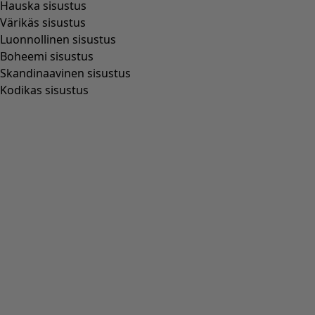
Kangasshortsit "Bifrost” pellavaa
Wish list icon
Alen finaali
:
39,00 €
Hinta
:
89,00 €
Väri
vaalea mulperi
85