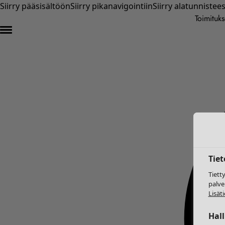
Siirry pääsisältöön
Siirry pikanavigointiin
Siirry alatunnistee
Toimituks
Tie
Tiett
palve
Lisäti
Hal