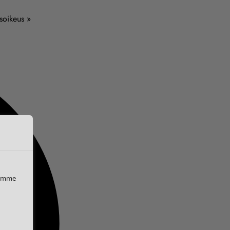
usoikeus »
iemme