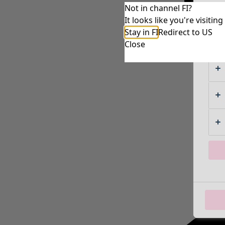
Not in channel FI?
It looks like you're visiti
Stay in FI
Redirect to US
Close