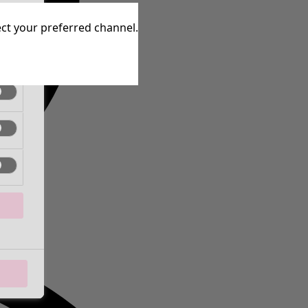
inen
lect your preferred channel.
inen