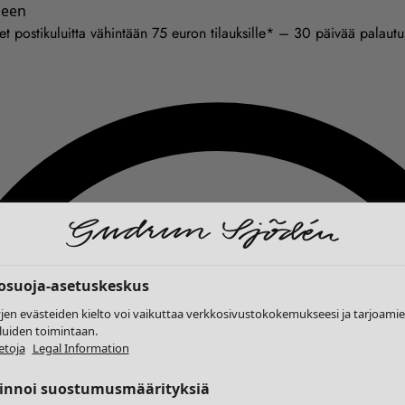
seen
et postikuluitta vähintään 75 euron tilauksille* – 30 päivää palaut
tosuoja-asetuskeskus
yjen evästeiden kielto voi vaikuttaa verkkosivustokokemukseesi ja tarjoam
luiden toimintaan.
etoja
Legal Information
linnoi suostumusmäärityksiä