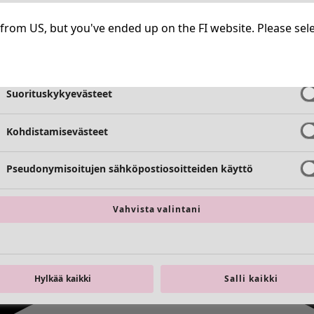
Välttämättömät evästeet
Aina aktiiv
ng from US, but you've ended up on the FI website. Please se
Toimivuusevästeet
Aina aktiiv
Suorituskykyevästeet
Kohdistamisevästeet
Pseudonymisoitujen sähköpostiosoitteiden käyttö
Vahvista valintani
Hylkää kaikki
Salli kaikki