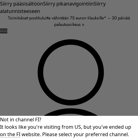
Siirry pääsisältöön
Siirry pikanavigointiin
Siirry
alatunnisteeseen
Toimitukset postikuluitta vähintään 75 euron tilauksille* – 30 päivää
palautusoikeus »
Not in channel FI?
It looks like you're visiting from US, but you've ended up
on the FI website. Please select your preferred channel.