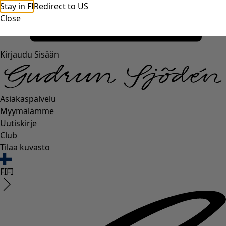
Stay in FI
Redirect to US
Close
Kirjaudu Sisään
Asiakaspalvelu
Myymälämme
Uutiskirje
Club
Tilaa kuvasto
FI
FI