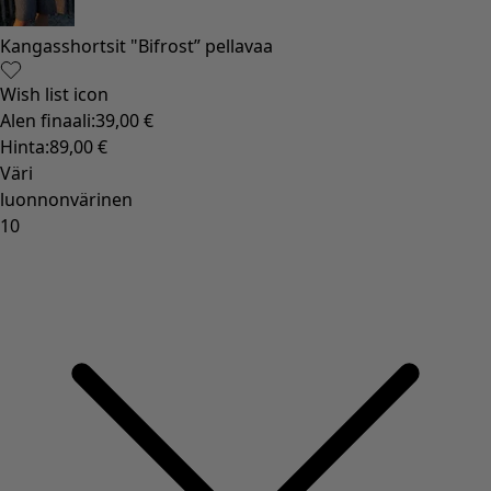
Hauska sisustus
Värikäs sisustus
Luonnollinen sisustus
Boheemi sisustus
Skandinaavinen sisustus
Kodikas sisustus