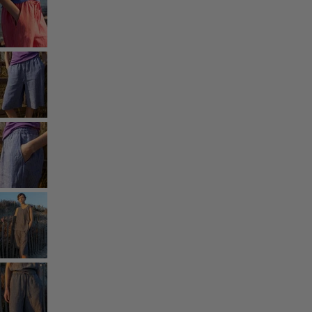
Huone
Kylpyhuone
Olohuoneen
Keittiö ja ruokailutila
Osta tyyliä
Klassinen ja maalaishenkinen sisustus
Vanhanaikainen sisustus
Maalaisromanttinen sisustus