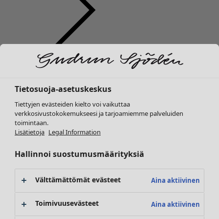
Vaatteet
Uutuus
Kaikki vaatteet
Tietosuoja-asetuskeskus
Mekot
Tunikoita
Tiettyjen evästeiden kielto voi vaikuttaa
Topit ja puserot
verkkosivustokokemukseesi ja tarjoamiemme palveluiden
toimintaan.
Paitapuserot & paidat
Lisätietoja
Legal Information
Neuletakit
Neulepuserot
Hallinnoi suostumusmäärityksiä
Liivit
Takit & jakut
Välttämättömät evästeet
Aina aktiivinen
Housut
Hameet
Toimivuusevästeet
Aina aktiivinen
Kengät