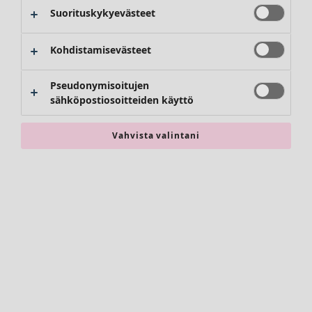
Kimonot
Suorituskykyevästeet
Kohdistamisevästeet
Pseudonymisoitujen
sähköpostiosoitteiden käyttö
Vahvista valintani
Asusteet
Kaikki asusteet