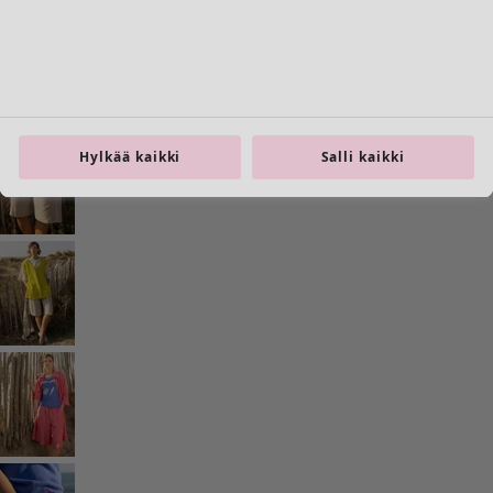
Koti
Avaa valikko Koti
Hylkää kaikki
Salli kaikki
Koti
Uutuus
Kaikki sisustustuotteet
Verhot
Tyynyt & Tyynynpäälliset
Matot
Frotté
Kirjat
Aiempia suosikkeja