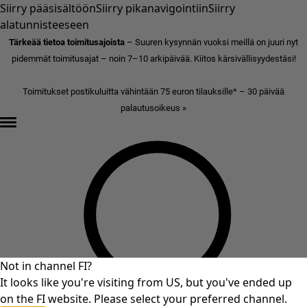
Siirry pääsisältöön
Siirry pikanavigointiin
Siirry
alatunnisteeseen
Tärkeää tietoa toimitusajoista
– Suuren kysynnän vuoksi meillä on juuri nyt
pidemmät toimitusajat – noin 7–10 arkipäivää. Kiitos kärsivällisyydestäsi!
Toimitukset postikuluitta vähintään 75 euron tilauksille* – 30 päivää
palautusoikeus »
Not in channel FI?
It looks like you're visiting from US, but you've ended up
on the FI website. Please select your preferred channel.