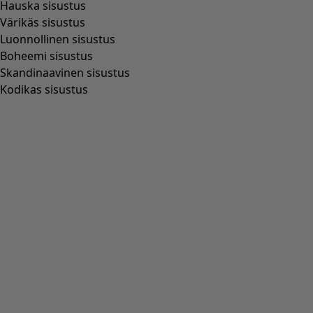
Trikootunika ekopuuvillaa/pellavaa
Wish list icon
Alen finaali
:
27,00 €
Hinta
:
69,00 €
Väri
vaalea itämaan vihreä
70