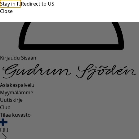
Stay in FI
Redirect to US
Close
Kirjaudu Sisään
Asiakaspalvelu
Myymälämme
Uutiskirje
Club
Tilaa kuvasto
FI
FI