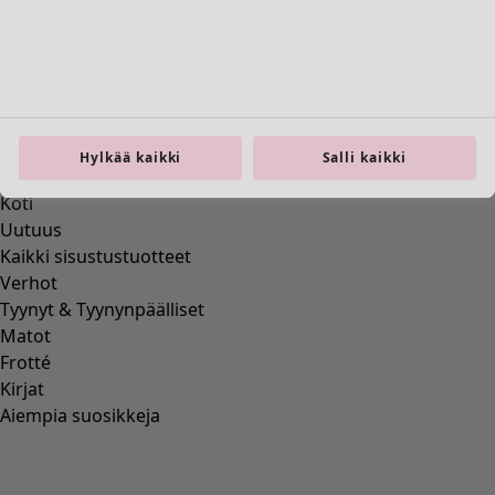
Previous slider image
Next slider image
Current slider image
Siirry 2
Siirry 3
Siirry 4
Hylkää kaikki
Salli kaikki
Lisää värejä