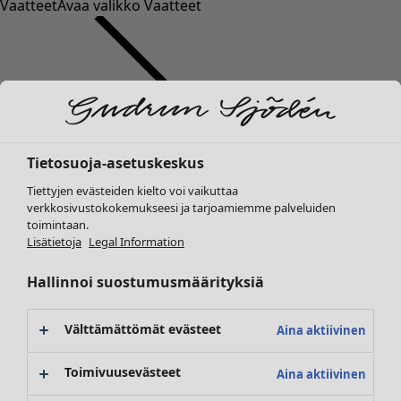
Vaatteet
Avaa valikko Vaatteet
Tietosuoja-asetuskeskus
Vaatteet
Koti
Avaa valikko Koti
Tiettyjen evästeiden kielto voi vaikuttaa
Uutuus
verkkosivustokokemukseesi ja tarjoamiemme palveluiden
Kaikki vaatteet
toimintaan.
Mekot
Lisätietoja
Legal Information
Tunikoita
Topit ja puserot
Hallinnoi suostumusmäärityksiä
Paitapuserot & paidat
Koti
Kampanjat
Avaa valikko Kampanjat
Neuletakit
Uutuus
Välttämättömät evästeet
Aina aktiivinen
Neulepuserot
Kaikki sisustustuotteet
Liivit
Verhot
Toimivuusevästeet
Aina aktiivinen
Takit & jakut
Tyynyt & Tyynynpäälliset