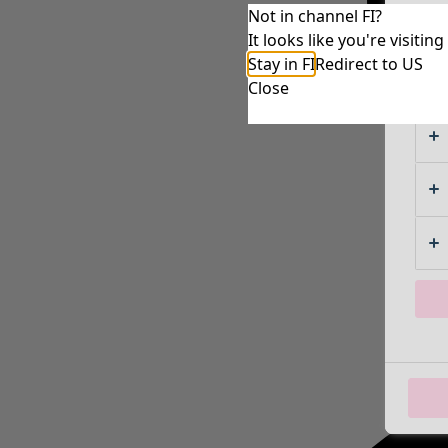
Not in channel FI?
It looks like you're visiti
Stay in FI
Redirect to US
Close