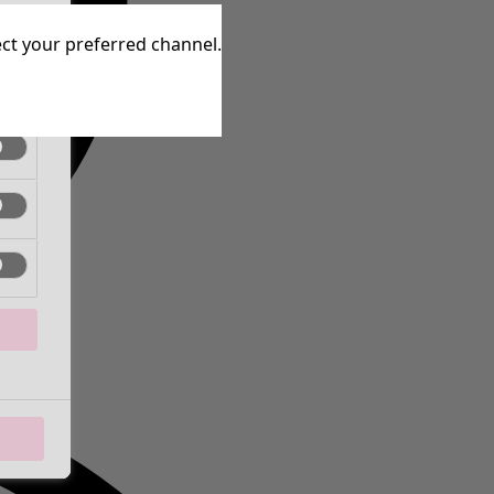
inen
lect your preferred channel.
inen