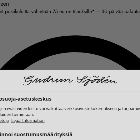
seen
et postikuluitta vähintään 75 euron tilauksille* – 30 päivää palaut
tosuoja-asetuskeskus
yjen evästeiden kielto voi vaikuttaa verkkosivustokokemukseesi ja tarjoam
luiden toimintaan.
etoja
Legal Information
linnoi suostumusmäärityksiä