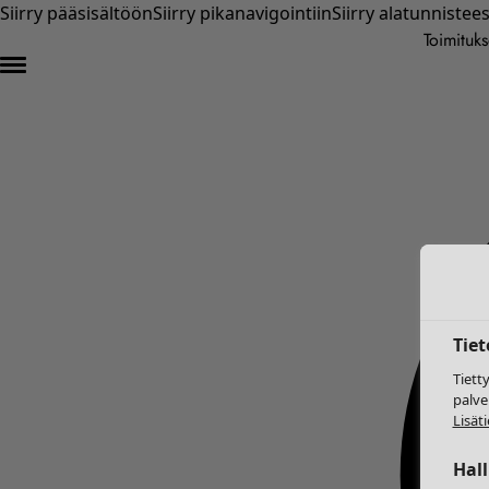
Siirry pääsisältöön
Siirry pikanavigointiin
Siirry alatunnistee
Toimituks
Tie
Tiett
palve
Lisäti
Hal