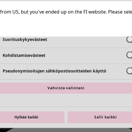
Välttämättömät evästeet
Aina aktiiv
ng from US, but you've ended up on the FI website. Please se
Toimivuusevästeet
Aina aktiiv
Suorituskykyevästeet
Kohdistamisevästeet
Pseudonymisoitujen sähköpostiosoitteiden käyttö
Vahvista valintani
Hylkää kaikki
Salli kaikki