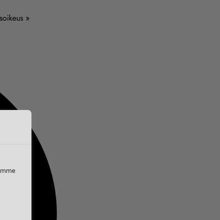
usoikeus »
iemme