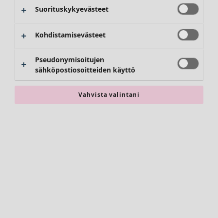
Kimonot
Suorituskykyevästeet
Kohdistamisevästeet
Pseudonymisoitujen
sähköpostiosoitteiden käyttö
Vahvista valintani
Asusteet
Kaikki asusteet