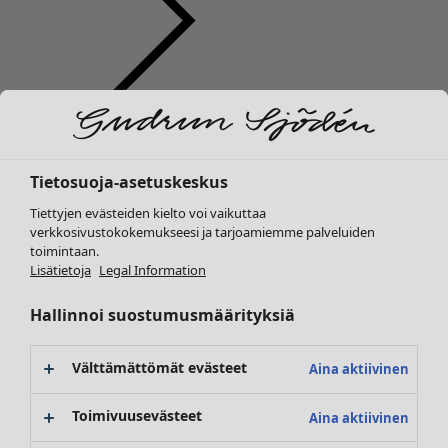
Vaatteet
Uutuus
Kaikki vaatteet
Tietosuoja-asetuskeskus
Mekot
Tunikoita
Tiettyjen evästeiden kielto voi vaikuttaa
Topit ja puserot
verkkosivustokokemukseesi ja tarjoamiemme palveluiden
toimintaan.
Paitapuserot & paidat
Lisätietoja
Legal Information
Neuletakit
Neulepuserot
Hallinnoi suostumusmäärityksiä
Liivit
Takit & jakut
Välttämättömät evästeet
Aina aktiivinen
Housut
Hameet
Toimivuusevästeet
Aina aktiivinen
Kengät