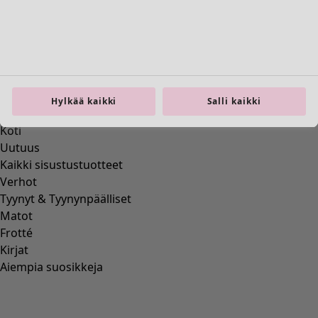
Koti
Avaa valikko Koti
Hylkää kaikki
Salli kaikki
Koti
Uutuus
Kaikki sisustustuotteet
Verhot
Tyynyt & Tyynynpäälliset
Matot
Frotté
Kirjat
Aiempia suosikkeja