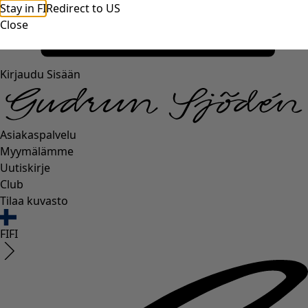
Stay in FI
Redirect to US
Close
Kirjaudu Sisään
Asiakaspalvelu
Myymälämme
Uutiskirje
Club
Tilaa kuvasto
FI
FI