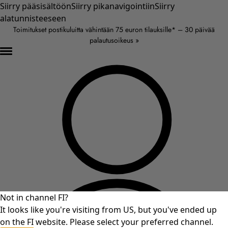
Siirry pääsisältöön
Siirry pikanavigointiin
Siirry
alatunnisteeseen
Toimitukset postikuluitta vähintään 75 euron tilauksille* – 30 päivää
palautusoikeus »
Not in channel FI?
It looks like you're visiting from US, but you've ended up
on the FI website. Please select your preferred channel.