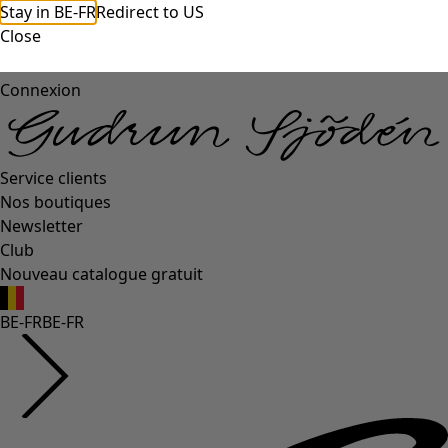
Stay in BE-FR
Redirect to US
Close
Connexion
Service clients
Nos boutiques
Newsletter
Club
Nouveau catalogue gratuit
BE-FR
BE-FR