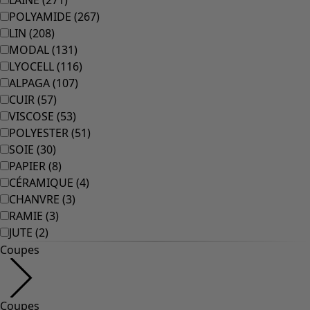
Pièce
Salle de bain
Salon
Cuisine et repas
Une tenue toute prête
Décoration classique et folklorique