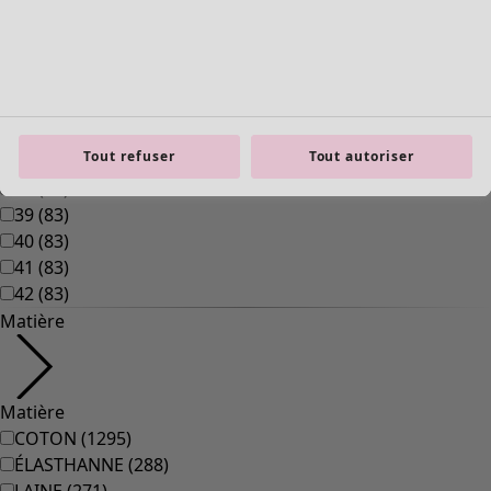
Mobilier
Ouvrir le menu Mobilier
Tout refuser
Tout autoriser
Mobilier
Nouveautés
Voir toute la décoration
Rideaux
Coussins & Housse de coussin
Tapis
Éponge
Livres
Coups de cœur antérieurs