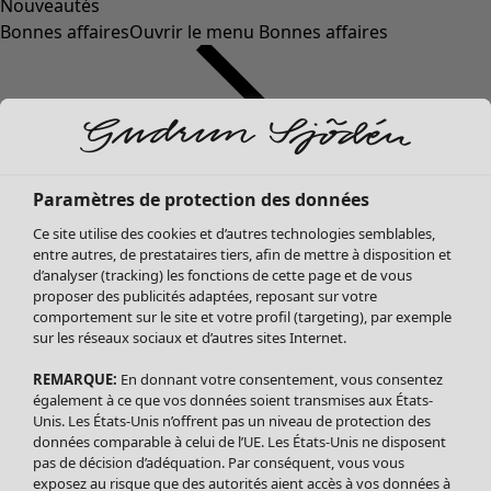
Nouveautés
Bonnes affaires
Ouvrir le menu Bonnes affaires
Paramètres de protection des données
Ce site utilise des cookies et d’autres technologies semblables,
entre autres, de prestataires tiers, afin de mettre à disposition et
d’analyser (tracking) les fonctions de cette page et de vous
proposer des publicités adaptées, reposant sur votre
Soldes Vêtements
Vêtements
Ouvrir le menu Vêtements
comportement sur le site et votre profil (targeting), par exemple
sur les réseaux sociaux et d’autres sites Internet.
Tous les vêtements
Robes
REMARQUE:
En donnant votre consentement, vous consentez
Tuniques
également à ce que vos données soient transmises aux États-
Blouses
Unis. Les États-Unis n’offrent pas un niveau de protection des
données comparable à celui de l’UE. Les États-Unis ne disposent
Tops
pas de décision d’adéquation. Par conséquent, vous vous
Gilets
exposez au risque que des autorités aient accès à vos données à