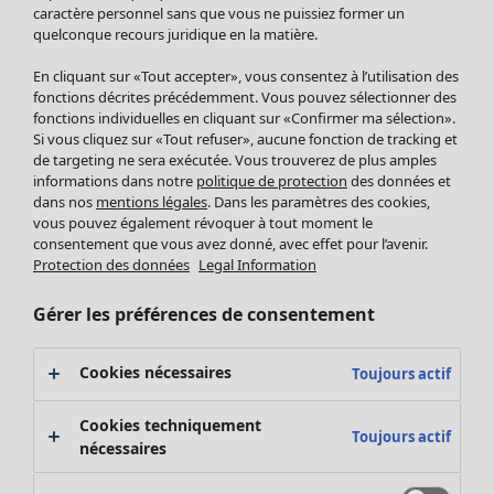
Pantalon
caractère personnel sans que vous ne puissiez former un
quelconque recours juridique en la matière.
Jupes
Manteaux & vestes
Vêtements
Maison
Ouvrir le menu Maison
En cliquant sur «Tout accepter», vous consentez à l’utilisation des
Leggings et collants
Nouveautés
fonctions décrites précédemment. Vous pouvez sélectionner des
Accessoires
fonctions individuelles en cliquant sur «Confirmer ma sélection».
Tous les vêtements
Si vous cliquez sur «Tout refuser», aucune fonction de tracking et
Chaussures
Robes
de targeting ne sera exécutée. Vous trouverez de plus amples
Vêtements de bain
Soldes Mobilier
Tuniques
informations dans notre
politique de protection
des données et
Basics
Bonnes affaires déco
dans nos
mentions légales
. Dans les paramètres des cookies,
Pulls
Décoration
vous pouvez également révoquer à tout moment le
Tops
consentement que vous avez donné, avec effet pour l’avenir.
Textiles
Pulls en tricot
Protection des données
Legal Information
Tapis
Gilets sans manches
Maison
Offres
Ouvrir le menu Offres
Éponge
Pantalons
Gérer les préférences de consentement
Nouveautés
Chemises et blouses
Voir toute la décoration
Gilets
Coussins
Cookies nécessaires
Toujours actif
Manteaux & vestes
Rideaux
Jupes
Tapis
Cookies techniquement
Toujours actif
Cartes cadeaux
Éponge
nécessaires
Céramique et verre