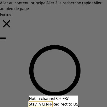
Aller au contenu principal
Aller à la recherche rapide
Aller
au pied de page
Fermer
Nouveautés : la collection d'automne haute en couleur de Gudrun »
Not in channel CH-FR?
Stay in CH-FR
Redirect to US