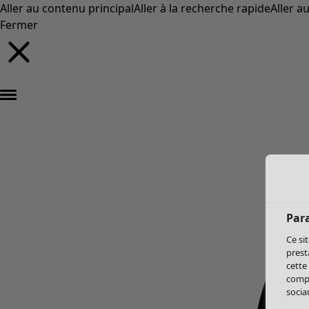
Aller au contenu principal
Aller à la recherche rapide
Aller a
Fermer
Par
Ce si
prest
cette
compo
sociau