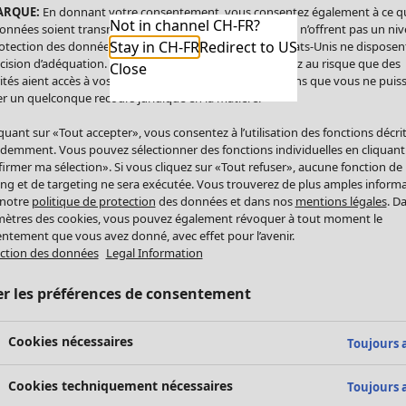
ARQUE:
En donnant votre consentement, vous consentez également à ce q
Not in channel CH-FR?
onnées soient transmises aux États-Unis. Les États-Unis n’offrent pas un ni
Stay in CH-FR
Redirect to US
otection des données comparable à celui de l’UE. Les États-Unis ne disposen
cision d’adéquation. Par conséquent, vous vous exposez au risque que des
Close
ités aient accès à vos données à caractère personnel sans que vous ne puiss
r un quelconque recours juridique en la matière.
iquant sur «Tout accepter», vous consentez à l’utilisation des fonctions décri
demment. Vous pouvez sélectionner des fonctions individuelles en cliquant
irmer ma sélection». Si vous cliquez sur «Tout refuser», aucune fonction de
ing et de targeting ne sera exécutée. Vous trouverez de plus amples inform
 notre
politique de protection
des données et dans nos
mentions légales
. D
ètres des cookies, vous pouvez également révoquer à tout moment le
ntement que vous avez donné, avec effet pour l’avenir.
ction des données
Legal Information
er les préférences de consentement
Cookies nécessaires
Toujours a
Cookies techniquement nécessaires
Toujours a