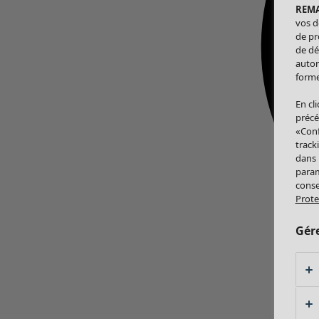
REM
vos d
de pr
de dé
autor
forme
En cl
précé
«Conf
track
dans
param
conse
Prote
Gér