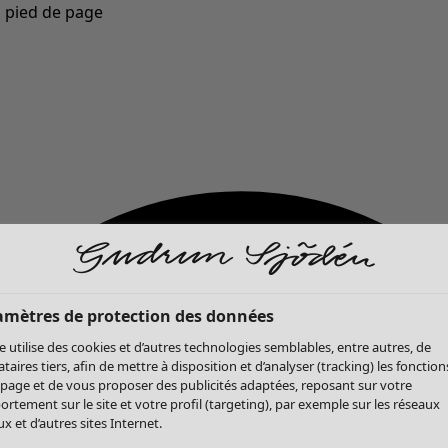
u pied de page
Nouveautés : la collection d'automne haute en couleur de Gudrun »
amètres de protection des données
te utilise des cookies et d’autres technologies semblables, entre autres, de
ataires tiers, afin de mettre à disposition et d’analyser (tracking) les fonction
 page et de vous proposer des publicités adaptées, reposant sur votre
rtement sur le site et votre profil (targeting), par exemple sur les réseaux
x et d’autres sites Internet.