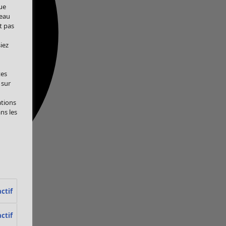
ue
veau
t pas
iez
tes
 sur
ations
ans les
ctif
ctif