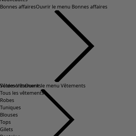
Bonnes affaires
Ouvrir le menu Bonnes affaires
Soldes Vêtements
Vêtements
Ouvrir le menu Vêtements
Tous les vêtements
Robes
Tuniques
Blouses
Tops
Gilets