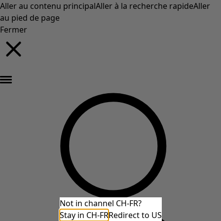
Aller au contenu principal
Aller à la recherche rapide
Aller
au pied de page
Fermer
Nouveautés : la collection d'automne haute en couleur de Gudrun »
Not in channel CH-FR?
Stay in CH-FR
Redirect to US