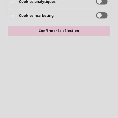
Cookies analytiques
Promos SOLDES
Les promos de Gudrun Sjödén
Cookies marketing
Nouvel arrivage
Bonnes affaires en soldes - jusqu'à -70
Confirmer la sélection