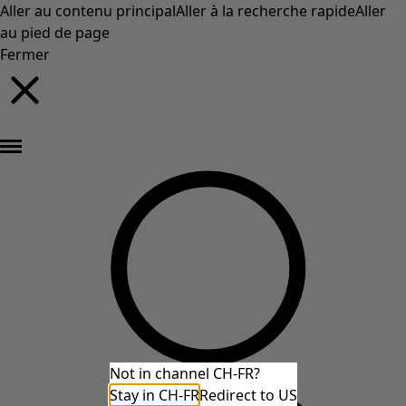
Aller au contenu principal
Aller à la recherche rapide
Aller
au pied de page
Fermer
Nouveautés : la collection d'automne haute en couleur de Gudrun »
Not in channel CH-FR?
Stay in CH-FR
Redirect to US