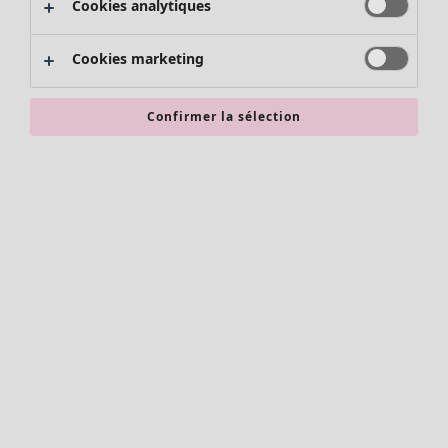
Cookies analytiques
Promos SOLDES
Les promos de Gudrun Sjödén
Cookies marketing
Nouvel arrivage
Bonnes affaires en soldes - jusqu'à -70
Confirmer la sélection