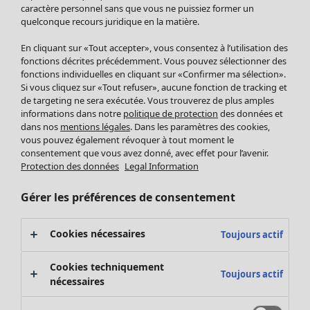
Pantalon
caractère personnel sans que vous ne puissiez former un
quelconque recours juridique en la matière.
Jupes
Manteaux & vestes
En cliquant sur «Tout accepter», vous consentez à l’utilisation des
Leggings et collants
fonctions décrites précédemment. Vous pouvez sélectionner des
Accessoires
fonctions individuelles en cliquant sur «Confirmer ma sélection».
Si vous cliquez sur «Tout refuser», aucune fonction de tracking et
Chaussures
de targeting ne sera exécutée. Vous trouverez de plus amples
Vêtements de bain
Soldes Mobilier
informations dans notre
politique de protection
des données et
Basics
Bonnes affaires déco
dans nos
mentions légales
. Dans les paramètres des cookies,
Décoration
vous pouvez également révoquer à tout moment le
consentement que vous avez donné, avec effet pour l’avenir.
Textiles
Protection des données
Legal Information
Tapis
Éponge
Gérer les préférences de consentement
Cookies nécessaires
Toujours actif
Cookies techniquement
Toujours actif
nécessaires