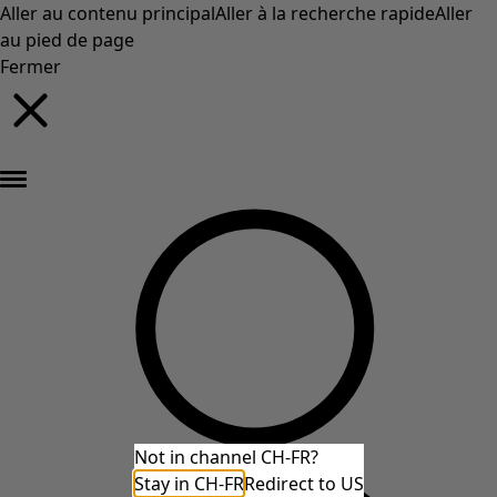
Aller au contenu principal
Aller à la recherche rapide
Aller
au pied de page
Fermer
Nouveautés : la collection d'automne haute en couleur de Gudrun »
Not in channel CH-FR?
Stay in CH-FR
Redirect to US