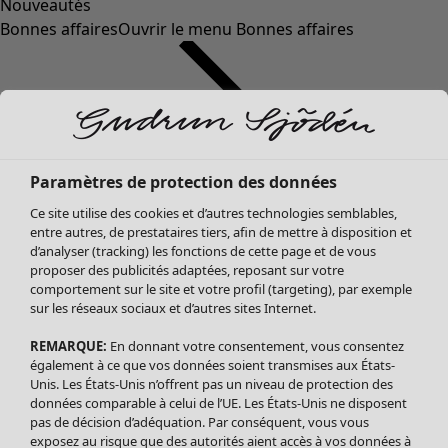
Nouveautés
Bonnes affaires
Ouvrir le menu Bonnes affaires
Paramètres de protection des données
Ce site utilise des cookies et d’autres technologies semblables,
entre autres, de prestataires tiers, afin de mettre à disposition et
d’analyser (tracking) les fonctions de cette page et de vous
proposer des publicités adaptées, reposant sur votre
Soldes Vêtements
Vêtements
Ouvrir le menu Vêtements
comportement sur le site et votre profil (targeting), par exemple
sur les réseaux sociaux et d’autres sites Internet.
Tous les vêtements
Robes
REMARQUE:
En donnant votre consentement, vous consentez
Tuniques
également à ce que vos données soient transmises aux États-
Blouses
Unis. Les États-Unis n’offrent pas un niveau de protection des
données comparable à celui de l’UE. Les États-Unis ne disposent
Tops
pas de décision d’adéquation. Par conséquent, vous vous
Gilets
exposez au risque que des autorités aient accès à vos données à