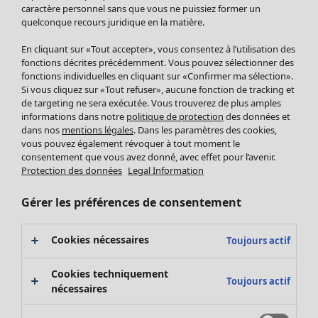
Pantalon
caractère personnel sans que vous ne puissiez former un
quelconque recours juridique en la matière.
Jupes
Manteaux & vestes
Vêtements
Maison
Ouvrir le menu Maison
En cliquant sur «Tout accepter», vous consentez à l’utilisation des
Leggings et collants
Nouveautés
fonctions décrites précédemment. Vous pouvez sélectionner des
Accessoires
fonctions individuelles en cliquant sur «Confirmer ma sélection».
Tous les vêtements
Si vous cliquez sur «Tout refuser», aucune fonction de tracking et
Chaussures
Robes
de targeting ne sera exécutée. Vous trouverez de plus amples
Vêtements de bain
Soldes Mobilier
Tuniques
informations dans notre
politique de protection
des données et
Basics
Bonnes affaires déco
dans nos
mentions légales
. Dans les paramètres des cookies,
Pulls
Décoration
vous pouvez également révoquer à tout moment le
Tops
consentement que vous avez donné, avec effet pour l’avenir.
Textiles
Pulls en tricot
Protection des données
Legal Information
Tapis
Gilets sans manches
Maison
Offres
Ouvrir le menu Offres
Éponge
Pantalons
Gérer les préférences de consentement
Nouveautés
Chemises et blouses
Voir toute la décoration
Gilets
Coussins
Cookies nécessaires
Toujours actif
Manteaux & vestes
Rideaux
Jupes
Tapis
Cookies techniquement
Toujours actif
Éponge
nécessaires
Céramique et verre