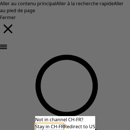
Aller au contenu principal
Aller à la recherche rapide
Aller
au pied de page
Fermer
Nouveautés : la collection d'automne haute en couleur de Gudrun »
Not in channel CH-FR?
Stay in CH-FR
Redirect to US