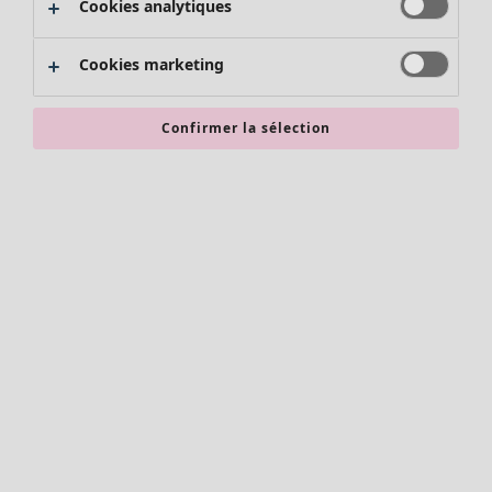
Cookies analytiques
Promos SOLDES
Les promos de Gudrun Sjödén
Cookies marketing
Nouvel arrivage
Bonnes affaires en soldes - jusqu'à -70
Confirmer la sélection