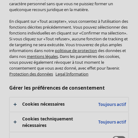
Pantalon
caractère personnel sans que vous ne puissiez former un
quelconque recours juridique en la matière.
Jupes
Manteaux & vestes
En cliquant sur «Tout accepter», vous consentez à l’utilisation des
Leggings et collants
fonctions décrites précédemment. Vous pouvez sélectionner des
Accessoires
fonctions individuelles en cliquant sur «Confirmer ma sélection».
Si vous cliquez sur «Tout refuser», aucune fonction de tracking et
Chaussures
de targeting ne sera exécutée. Vous trouverez de plus amples
Vêtements de bain
Soldes Mobilier
informations dans notre
politique de protection
des données et
Basics
Bonnes affaires déco
dans nos
mentions légales
. Dans les paramètres des cookies,
Décoration
vous pouvez également révoquer à tout moment le
consentement que vous avez donné, avec effet pour l’avenir.
Textiles
Protection des données
Legal Information
Tapis
Éponge
Gérer les préférences de consentement
Cookies nécessaires
Toujours actif
Cookies techniquement
Toujours actif
nécessaires