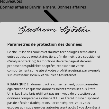
Nouveautés
Bonnes affaires
Ouvrir le menu Bonnes affaires
Paramètres de protection des données
Ce site utilise des cookies et d’autres technologies semblables,
entre autres, de prestataires tiers, afin de mettre à disposition et
d’analyser (tracking) les fonctions de cette page et de vous
proposer des publicités adaptées, reposant sur votre
Soldes Vêtements
Vêtements
Ouvrir le menu Vêtements
comportement sur le site et votre profil (targeting), par exemple
sur les réseaux sociaux et d’autres sites Internet.
Tous les vêtements
Robes
REMARQUE:
En donnant votre consentement, vous consentez
Tuniques
également à ce que vos données soient transmises aux États-
Blouses
Unis. Les États-Unis n’offrent pas un niveau de protection des
données comparable à celui de l’UE. Les États-Unis ne disposent
Tops
pas de décision d’adéquation. Par conséquent, vous vous
Gilets
exposez au risque que des autorités aient accès à vos données à