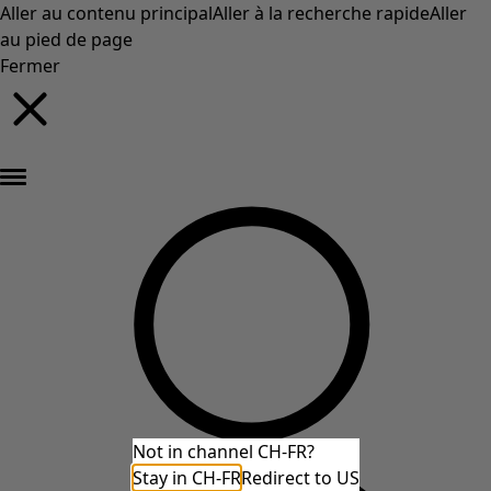
Aller au contenu principal
Aller à la recherche rapide
Aller
au pied de page
Fermer
Nouveautés : la collection d'automne haute en couleur de Gudrun »
Not in channel CH-FR?
Stay in CH-FR
Redirect to US