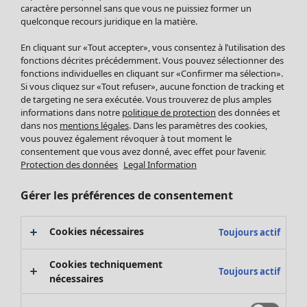
Pantalon
caractère personnel sans que vous ne puissiez former un
quelconque recours juridique en la matière.
Jupes
Manteaux & vestes
Vêtements
Maison
Ouvrir le menu Maison
En cliquant sur «Tout accepter», vous consentez à l’utilisation des
Leggings et collants
Nouveautés
fonctions décrites précédemment. Vous pouvez sélectionner des
Accessoires
fonctions individuelles en cliquant sur «Confirmer ma sélection».
Tous les vêtements
Si vous cliquez sur «Tout refuser», aucune fonction de tracking et
Chaussures
Robes
de targeting ne sera exécutée. Vous trouverez de plus amples
Vêtements de bain
Soldes Mobilier
Tuniques
informations dans notre
politique de protection
des données et
Basics
Bonnes affaires déco
dans nos
mentions légales
. Dans les paramètres des cookies,
Pulls
Décoration
vous pouvez également révoquer à tout moment le
Tops
consentement que vous avez donné, avec effet pour l’avenir.
Textiles
Pulls en tricot
Protection des données
Legal Information
Tapis
Gilets sans manches
Maison
Offres
Ouvrir le menu Offres
Éponge
Pantalons
Gérer les préférences de consentement
Nouveautés
Chemises et blouses
Voir toute la décoration
Gilets
Coussins
Cookies nécessaires
Toujours actif
Manteaux & vestes
Rideaux
Jupes
Tapis
Cookies techniquement
Toujours actif
Éponge
nécessaires
Céramique et verre