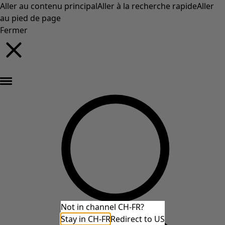
Aller au contenu principal
Aller à la recherche rapide
Aller
au pied de page
Fermer
Nouveautés : la collection d'automne haute en couleur de Gudrun »
Not in channel CH-FR?
Stay in CH-FR
Redirect to US