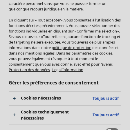
Pantalon
caractère personnel sans que vous ne puissiez former un
quelconque recours juridique en la matière.
Jupes
Manteaux & vestes
En cliquant sur «Tout accepter», vous consentez à l’utilisation des
Leggings et collants
fonctions décrites précédemment. Vous pouvez sélectionner des
Accessoires
fonctions individuelles en cliquant sur «Confirmer ma sélection».
Si vous cliquez sur «Tout refuser», aucune fonction de tracking et
Chaussures
de targeting ne sera exécutée. Vous trouverez de plus amples
Vêtements de bain
Soldes Mobilier
informations dans notre
politique de protection
des données et
Basics
Bonnes affaires déco
dans nos
mentions légales
. Dans les paramètres des cookies,
Décoration
vous pouvez également révoquer à tout moment le
consentement que vous avez donné, avec effet pour l’avenir.
Textiles
Protection des données
Legal Information
Tapis
Éponge
Gérer les préférences de consentement
Cookies nécessaires
Toujours actif
Cookies techniquement
Toujours actif
nécessaires