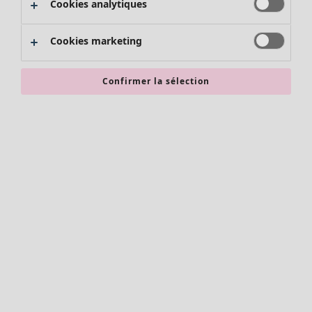
Cookies analytiques
Promos SOLDES
Les promos de Gudrun Sjödén
Cookies marketing
Nouvel arrivage
Bonnes affaires en soldes - jusqu'à -70
Confirmer la sélection