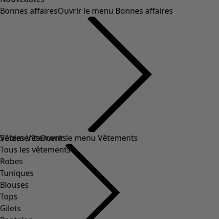
Bonnes affaires
Ouvrir le menu Bonnes affaires
Soldes Vêtements
Vêtements
Ouvrir le menu Vêtements
Tous les vêtements
Robes
Tuniques
Blouses
Tops
Gilets