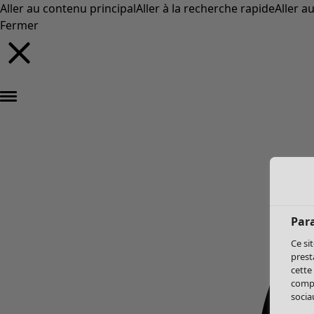
Aller au contenu principal
Aller à la recherche rapide
Aller a
Fermer
Par
Ce si
prest
cette
compo
sociau