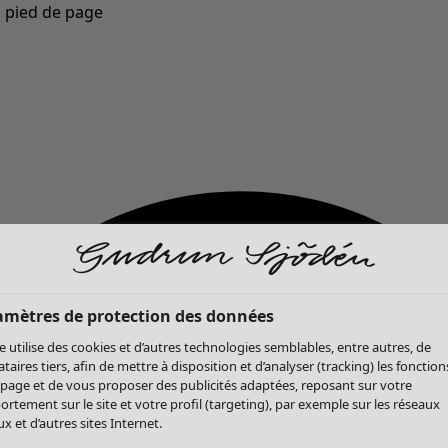
u pied de page
Nouveautés : la collection d'automne haute en couleur de Gudrun »
amètres de protection des données
te utilise des cookies et d’autres technologies semblables, entre autres, de
ataires tiers, afin de mettre à disposition et d’analyser (tracking) les fonction
 page et de vous proposer des publicités adaptées, reposant sur votre
rtement sur le site et votre profil (targeting), par exemple sur les réseaux
x et d’autres sites Internet.