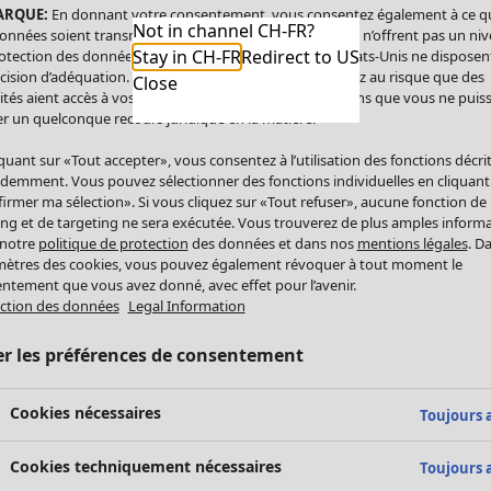
ARQUE:
En donnant votre consentement, vous consentez également à ce q
Not in channel CH-FR?
onnées soient transmises aux États-Unis. Les États-Unis n’offrent pas un ni
Stay in CH-FR
Redirect to US
otection des données comparable à celui de l’UE. Les États-Unis ne disposen
cision d’adéquation. Par conséquent, vous vous exposez au risque que des
Close
ités aient accès à vos données à caractère personnel sans que vous ne puiss
r un quelconque recours juridique en la matière.
iquant sur «Tout accepter», vous consentez à l’utilisation des fonctions décri
demment. Vous pouvez sélectionner des fonctions individuelles en cliquant
irmer ma sélection». Si vous cliquez sur «Tout refuser», aucune fonction de
ing et de targeting ne sera exécutée. Vous trouverez de plus amples inform
 notre
politique de protection
des données et dans nos
mentions légales
. D
ètres des cookies, vous pouvez également révoquer à tout moment le
ntement que vous avez donné, avec effet pour l’avenir.
ction des données
Legal Information
er les préférences de consentement
Cookies nécessaires
Toujours a
Cookies techniquement nécessaires
Toujours a