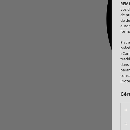
REM
vos d
de pr
de dé
autor
forme
En cl
précé
«Conf
track
dans
param
conse
Prote
Gér