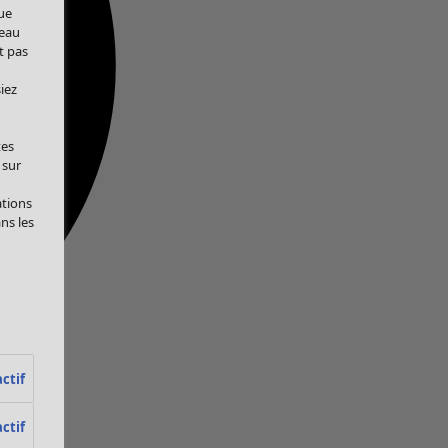
ue
veau
t pas
iez
tes
 sur
ations
ans les
ctif
ctif