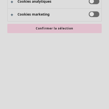
Cookies analytiques
Promos SOLDES
Les promos de Gudrun Sjödén
Cookies marketing
Nouvel arrivage
Bonnes affaires en soldes - jusqu'à -70
Confirmer la sélection