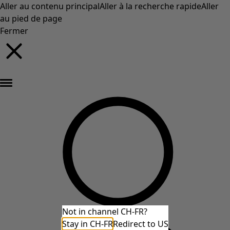
Aller au contenu principal
Aller à la recherche rapide
Aller
au pied de page
Fermer
Nouveautés : la collection d'automne haute en couleur de Gudrun »
Not in channel CH-FR?
Stay in CH-FR
Redirect to US