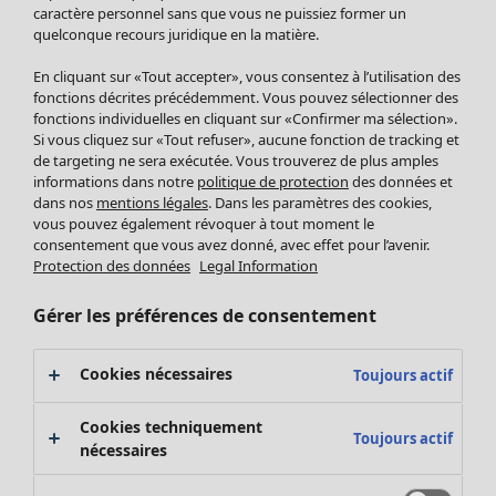
Pantalon
caractère personnel sans que vous ne puissiez former un
quelconque recours juridique en la matière.
Jupes
Manteaux & vestes
En cliquant sur «Tout accepter», vous consentez à l’utilisation des
Leggings et collants
fonctions décrites précédemment. Vous pouvez sélectionner des
Accessoires
fonctions individuelles en cliquant sur «Confirmer ma sélection».
Si vous cliquez sur «Tout refuser», aucune fonction de tracking et
Chaussures
de targeting ne sera exécutée. Vous trouverez de plus amples
Vêtements de bain
Soldes Mobilier
informations dans notre
politique de protection
des données et
Basics
Bonnes affaires déco
dans nos
mentions légales
. Dans les paramètres des cookies,
Décoration
vous pouvez également révoquer à tout moment le
consentement que vous avez donné, avec effet pour l’avenir.
Textiles
Protection des données
Legal Information
Tapis
Éponge
Gérer les préférences de consentement
Cookies nécessaires
Toujours actif
Cookies techniquement
Toujours actif
nécessaires