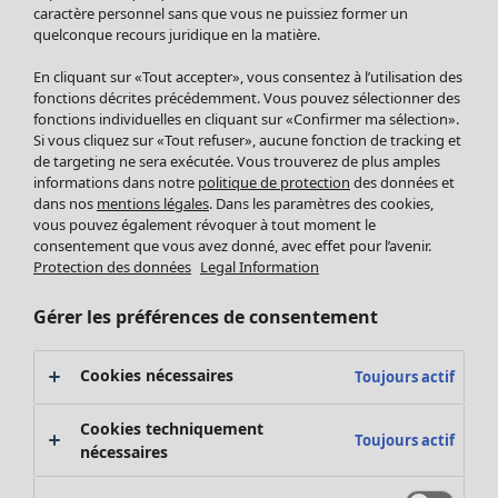
Pantalon
caractère personnel sans que vous ne puissiez former un
quelconque recours juridique en la matière.
Jupes
Manteaux & vestes
En cliquant sur «Tout accepter», vous consentez à l’utilisation des
Leggings et collants
fonctions décrites précédemment. Vous pouvez sélectionner des
Accessoires
fonctions individuelles en cliquant sur «Confirmer ma sélection».
Si vous cliquez sur «Tout refuser», aucune fonction de tracking et
Chaussures
de targeting ne sera exécutée. Vous trouverez de plus amples
Vêtements de bain
Soldes Mobilier
informations dans notre
politique de protection
des données et
Basics
Bonnes affaires déco
dans nos
mentions légales
. Dans les paramètres des cookies,
Décoration
vous pouvez également révoquer à tout moment le
consentement que vous avez donné, avec effet pour l’avenir.
Textiles
Protection des données
Legal Information
Tapis
Éponge
Gérer les préférences de consentement
Cookies nécessaires
Toujours actif
Cookies techniquement
Toujours actif
nécessaires