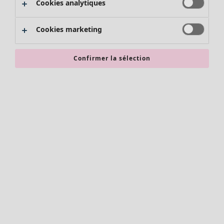
Cookies analytiques
Promos SOLDES
Les promos de Gudrun Sjödén
Cookies marketing
Nouvel arrivage
Bonnes affaires en soldes - jusqu'à -70
Confirmer la sélection