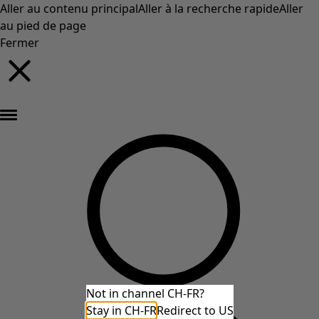
Aller au contenu principal
Aller à la recherche rapide
Aller
au pied de page
Fermer
Nouveautés : la collection d'automne haute en couleur de Gudrun »
Not in channel CH-FR?
Stay in CH-FR
Redirect to US