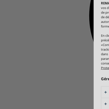
REM
vos d
de pr
de dé
autor
forme
En cl
précé
«Conf
track
dans
param
conse
Prote
Gér