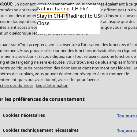
ARQUE:
En donnant votre consentement, vous consentez également à ce q
Not in channel CH-FR?
onnées soient transmises aux États-Unis. Les États-Unis n’offrent pas un ni
Stay in CH-FR
Redirect to US
otection des données comparable à celui de l’UE. Les États-Unis ne disposen
cision d’adéquation. Par conséquent, vous vous exposez au risque que des
Close
ités aient accès à vos données à caractère personnel sans que vous ne puiss
r un quelconque recours juridique en la matière.
iquant sur «Tout accepter», vous consentez à l’utilisation des fonctions décri
demment. Vous pouvez sélectionner des fonctions individuelles en cliquant
irmer ma sélection». Si vous cliquez sur «Tout refuser», aucune fonction de
ing et de targeting ne sera exécutée. Vous trouverez de plus amples inform
 notre
politique de protection
des données et dans nos
mentions légales
. D
ètres des cookies, vous pouvez également révoquer à tout moment le
ntement que vous avez donné, avec effet pour l’avenir.
ction des données
Legal Information
er les préférences de consentement
Cookies nécessaires
Toujours a
Cookies techniquement nécessaires
Toujours a