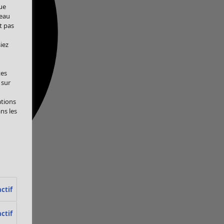
ue
veau
t pas
iez
tes
 sur
ations
ans les
ctif
ctif