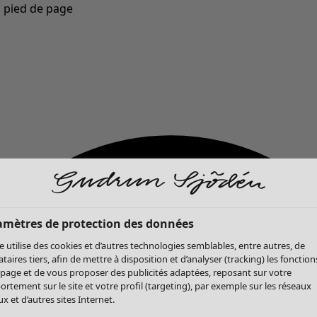
u pied de page
Nouveautés : la collection d'automne haute en couleur de Gudrun »
amètres de protection des données
te utilise des cookies et d’autres technologies semblables, entre autres, de
ataires tiers, afin de mettre à disposition et d’analyser (tracking) les fonction
 page et de vous proposer des publicités adaptées, reposant sur votre
rtement sur le site et votre profil (targeting), par exemple sur les réseaux
x et d’autres sites Internet.