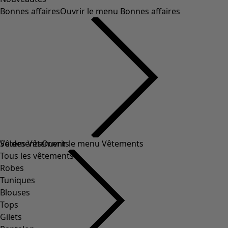
Bonnes affaires
Ouvrir le menu Bonnes affaires
Soldes Vêtements
Vêtements
Ouvrir le menu Vêtements
Tous les vêtements
Robes
Tuniques
Blouses
Tops
Gilets