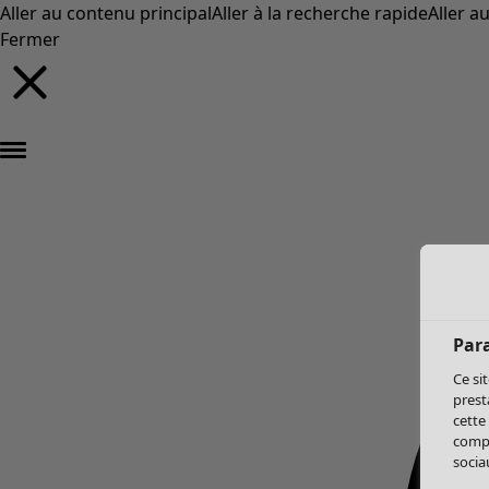
Aller au contenu principal
Aller à la recherche rapide
Aller a
Fermer
Par
Ce si
prest
cette
compo
sociau