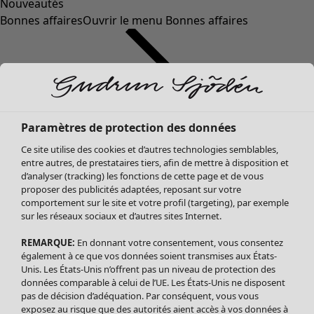
Nouveautés
Bonnes affaires
Ouvrir le menu Bonnes affaires
Paramètres de protection des données
Ce site utilise des cookies et d’autres technologies semblables,
entre autres, de prestataires tiers, afin de mettre à disposition et
d’analyser (tracking) les fonctions de cette page et de vous
proposer des publicités adaptées, reposant sur votre
Soldes Vêtements
Vêtements
Ouvrir le menu Vêtements
comportement sur le site et votre profil (targeting), par exemple
sur les réseaux sociaux et d’autres sites Internet.
Tous les vêtements
Robes
REMARQUE:
En donnant votre consentement, vous consentez
Tuniques
également à ce que vos données soient transmises aux États-
Blouses
Unis. Les États-Unis n’offrent pas un niveau de protection des
données comparable à celui de l’UE. Les États-Unis ne disposent
Tops
pas de décision d’adéquation. Par conséquent, vous vous
Gilets
exposez au risque que des autorités aient accès à vos données à