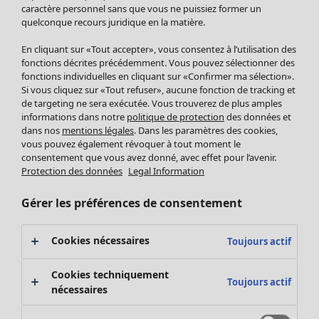
Pantalon
caractère personnel sans que vous ne puissiez former un
quelconque recours juridique en la matière.
Jupes
Manteaux & vestes
Vêtements
Maison
Ouvrir le menu Maison
En cliquant sur «Tout accepter», vous consentez à l’utilisation des
Leggings et collants
Nouveautés
fonctions décrites précédemment. Vous pouvez sélectionner des
Accessoires
fonctions individuelles en cliquant sur «Confirmer ma sélection».
Tous les vêtements
Si vous cliquez sur «Tout refuser», aucune fonction de tracking et
Chaussures
Robes
de targeting ne sera exécutée. Vous trouverez de plus amples
Vêtements de bain
Soldes Mobilier
Tuniques
informations dans notre
politique de protection
des données et
Basics
Bonnes affaires déco
dans nos
mentions légales
. Dans les paramètres des cookies,
Pulls
Décoration
vous pouvez également révoquer à tout moment le
Tops
consentement que vous avez donné, avec effet pour l’avenir.
Textiles
Pulls en tricot
Protection des données
Legal Information
Tapis
Gilets sans manches
Maison
Offres
Ouvrir le menu Offres
Éponge
Pantalons
Gérer les préférences de consentement
Nouveautés
Chemises et blouses
Voir toute la décoration
Gilets
Coussins
Cookies nécessaires
Toujours actif
Manteaux & vestes
Rideaux
Jupes
Tapis
Cookies techniquement
Toujours actif
Éponge
nécessaires
Céramique et verre