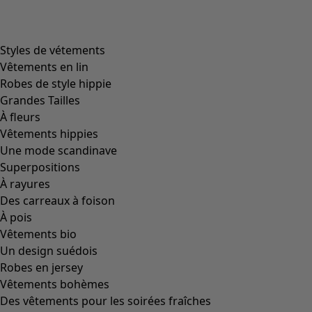
Filtrer
Coloris
Coloris
Écru
Naturel
Jaune
Rouge
Rose
Bleu
Lilas
Vert
Marron
Gris
Noir
Taille