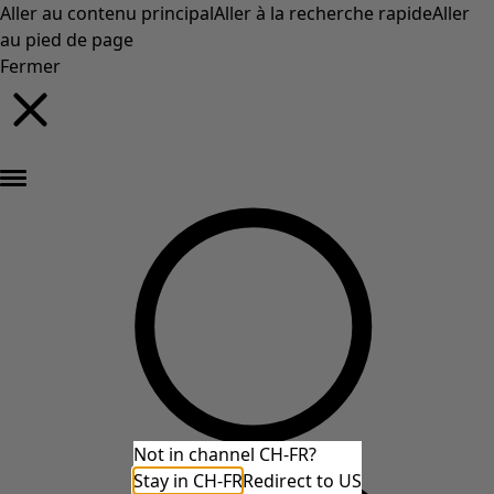
Aller au contenu principal
Aller à la recherche rapide
Aller
au pied de page
Fermer
Nouveautés : la collection d'automne haute en couleur de Gudrun »
Not in channel CH-FR?
Stay in CH-FR
Redirect to US