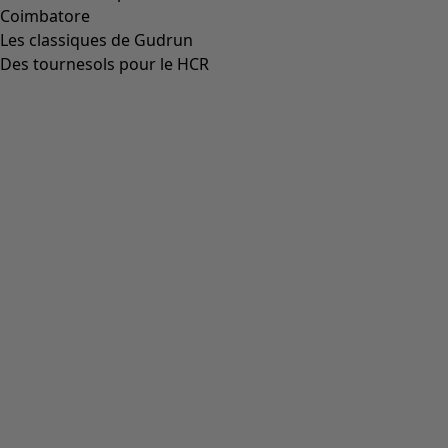
00014
(
55
)
36
(
135
)
37
(
135
)
38
(
135
)
39
(
135
)
40
(
135
)
41
(
135
)
42
(
135
)
Matière
Matière
COTON
(
1825
)
ÉLASTHANNE
(
382
)
LIN
(
347
)
POLYAMIDE
(
319
)
LAINE
(
284
)
MODAL
(
162
)
LYOCELL
(
132
)