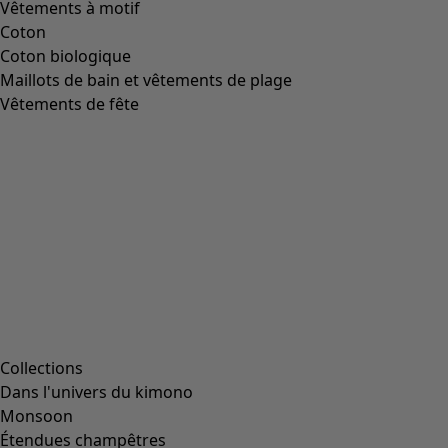
Taille
L
(
2047
)
L/XL
(
56
)
M
(
1991
)
Taille unique
(
234
)
S
(
1991
)
S/M
(
112
)
XL
(
2047
)
XS
(
636
)
XXL
(
1145
)
00000
(
38
)
00006
(
111
)
00007
(
8
)
00008
(
111
)
00010
(
111
)
00011
(
8
)
00012
(
111
)