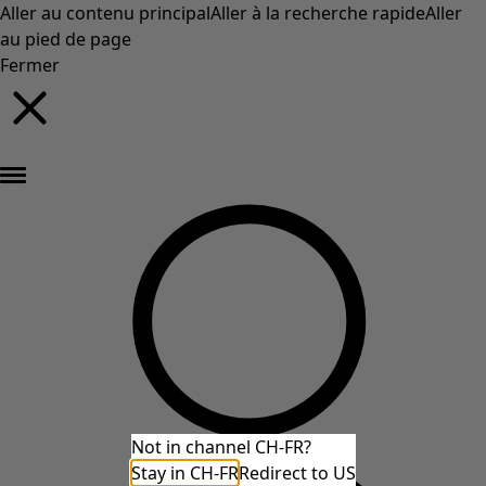
Aller au contenu principal
Aller à la recherche rapide
Aller
au pied de page
Fermer
Nouveautés : la collection d'automne haute en couleur de Gudrun »
Not in channel CH-FR?
Stay in CH-FR
Redirect to US