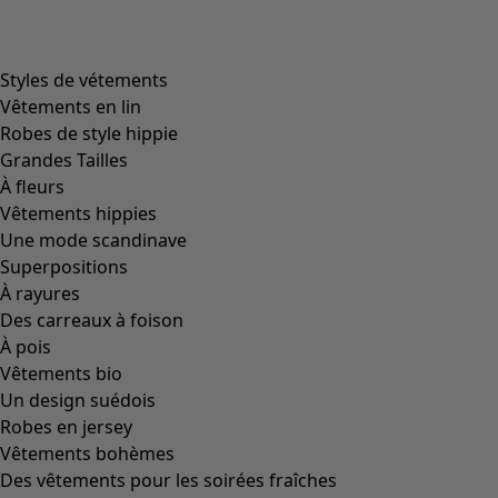
Filtrer
Coloris
Coloris
Écru
Naturel
Jaune
Rouge
Rose
Bleu
Lilas
Vert
Marron
Gris
Noir
Taille