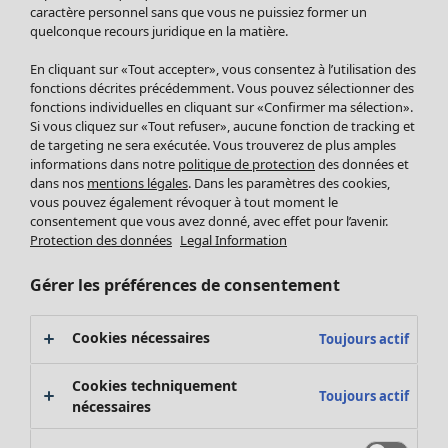
Pantalon
caractère personnel sans que vous ne puissiez former un
quelconque recours juridique en la matière.
Jupes
Manteaux & vestes
Vêtements
Maison
Ouvrir le menu Maison
En cliquant sur «Tout accepter», vous consentez à l’utilisation des
Leggings et collants
Nouveautés
fonctions décrites précédemment. Vous pouvez sélectionner des
Accessoires
fonctions individuelles en cliquant sur «Confirmer ma sélection».
Tous les vêtements
Si vous cliquez sur «Tout refuser», aucune fonction de tracking et
Chaussures
Robes
de targeting ne sera exécutée. Vous trouverez de plus amples
Vêtements de bain
Soldes Mobilier
Tuniques
informations dans notre
politique de protection
des données et
Basics
Bonnes affaires déco
dans nos
mentions légales
. Dans les paramètres des cookies,
Pulls
Décoration
vous pouvez également révoquer à tout moment le
Tops
consentement que vous avez donné, avec effet pour l’avenir.
Textiles
Pulls en tricot
Protection des données
Legal Information
Tapis
Gilets sans manches
Maison
Offres
Ouvrir le menu Offres
Éponge
Pantalons
Gérer les préférences de consentement
Nouveautés
Chemises et blouses
Voir toute la décoration
Gilets
Coussins
Cookies nécessaires
Toujours actif
Manteaux & vestes
Rideaux
Jupes
Tapis
Cookies techniquement
Toujours actif
Éponge
nécessaires
Céramique et verre