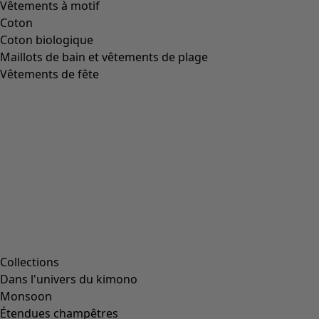
Taille
L
(
2047
)
L/XL
(
56
)
M
(
1991
)
Taille unique
(
234
)
S
(
1991
)
S/M
(
112
)
XL
(
2047
)
XS
(
636
)
XXL
(
1145
)
00000
(
38
)
00006
(
111
)
00007
(
8
)
00008
(
111
)
00010
(
111
)
00011
(
8
)
00012
(
111
)