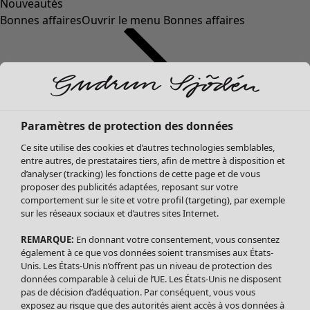
Nouveautés
Bonnes affaires
Ouvrir le menu Bonnes affaires
Paramètres de protection des données
Ce site utilise des cookies et d’autres technologies semblables,
entre autres, de prestataires tiers, afin de mettre à disposition et
d’analyser (tracking) les fonctions de cette page et de vous
proposer des publicités adaptées, reposant sur votre
Soldes Vêtements
Vêtements
Ouvrir le menu Vêtements
comportement sur le site et votre profil (targeting), par exemple
sur les réseaux sociaux et d’autres sites Internet.
Tous les vêtements
Robes
REMARQUE:
En donnant votre consentement, vous consentez
Tuniques
également à ce que vos données soient transmises aux États-
Blouses
Unis. Les États-Unis n’offrent pas un niveau de protection des
données comparable à celui de l’UE. Les États-Unis ne disposent
Tops
pas de décision d’adéquation. Par conséquent, vous vous
Gilets
exposez au risque que des autorités aient accès à vos données à