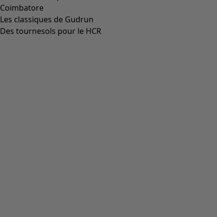
00014
(
55
)
36
(
135
)
37
(
135
)
38
(
135
)
39
(
135
)
40
(
135
)
41
(
135
)
42
(
135
)
Matière
Matière
COTON
(
1825
)
ÉLASTHANNE
(
382
)
LIN
(
347
)
POLYAMIDE
(
319
)
LAINE
(
284
)
MODAL
(
162
)
LYOCELL
(
132
)