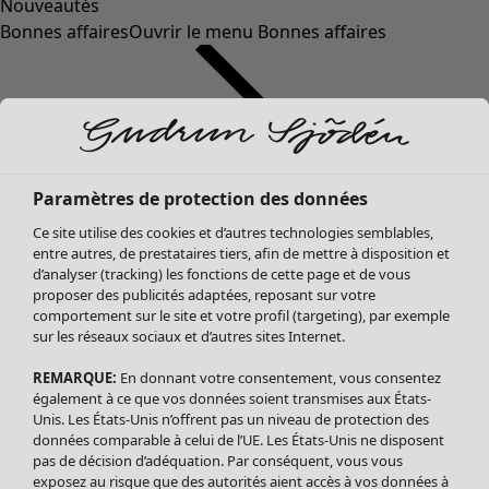
Nouveautés
Bonnes affaires
Ouvrir le menu Bonnes affaires
Paramètres de protection des données
Ce site utilise des cookies et d’autres technologies semblables,
entre autres, de prestataires tiers, afin de mettre à disposition et
d’analyser (tracking) les fonctions de cette page et de vous
proposer des publicités adaptées, reposant sur votre
Soldes Vêtements
Vêtements
Ouvrir le menu Vêtements
comportement sur le site et votre profil (targeting), par exemple
sur les réseaux sociaux et d’autres sites Internet.
Tous les vêtements
Robes
REMARQUE:
En donnant votre consentement, vous consentez
Tuniques
également à ce que vos données soient transmises aux États-
Blouses
Unis. Les États-Unis n’offrent pas un niveau de protection des
données comparable à celui de l’UE. Les États-Unis ne disposent
Tops
pas de décision d’adéquation. Par conséquent, vous vous
Gilets
exposez au risque que des autorités aient accès à vos données à