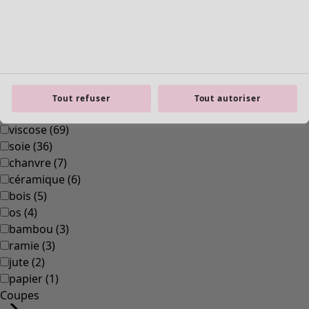
polyamide
(
319
)
laine
(
284
)
modal
(
162
)
lyocell
(
132
)
alpaga
(
111
)
cuir
(
84
)
Tout refuser
Tout autoriser
polyester
(
72
)
viscose
(
69
)
soie
(
36
)
chanvre
(
7
)
céramique
(
6
)
bois
(
5
)
os
(
4
)
bambou
(
3
)
ramie
(
3
)
jute
(
2
)
papier
(
1
)
Coupes