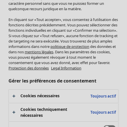
Pantalon
caractère personnel sans que vous ne puissiez former un
quelconque recours juridique en la matière.
Jupes
Manteaux & vestes
Vêtements
Maison
Ouvrir le menu Maison
En cliquant sur «Tout accepter», vous consentez à l’utilisation des
Leggings et collants
Nouveautés
fonctions décrites précédemment. Vous pouvez sélectionner des
Accessoires
fonctions individuelles en cliquant sur «Confirmer ma sélection».
Tous les vêtements
Si vous cliquez sur «Tout refuser», aucune fonction de tracking et
Chaussures
Robes
de targeting ne sera exécutée. Vous trouverez de plus amples
Vêtements de bain
Soldes Mobilier
Tuniques
informations dans notre
politique de protection
des données et
Basics
Bonnes affaires déco
dans nos
mentions légales
. Dans les paramètres des cookies,
Pulls
Décoration
vous pouvez également révoquer à tout moment le
Tops
consentement que vous avez donné, avec effet pour l’avenir.
Textiles
Pulls en tricot
Protection des données
Legal Information
Tapis
Gilets sans manches
Maison
Offres
Ouvrir le menu Offres
Éponge
Pantalons
Gérer les préférences de consentement
Nouveautés
Chemises et blouses
Voir toute la décoration
Gilets
Coussins
Cookies nécessaires
Toujours actif
Manteaux & vestes
Rideaux
Jupes
Tapis
Cookies techniquement
Toujours actif
Cartes cadeaux
Éponge
nécessaires
Céramique et verre