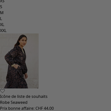
XS
S
M
L
XL
XXL
Icône de liste de souhaits
Robe Seaweed
Prix bonne affaire
:
CHF 44.00