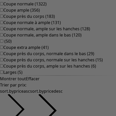
Coupe normale
(
1322
)
Coupe ample
(
356
)
Coupe près du corps
(
183
)
Coupe normale à ample
(
131
)
Coupe normale, ample sur les hanches
(
128
)
Coupe normale, ample dans le bas
(
120
)
(
50
)
Coupe extra ample
(
41
)
Coupe près du corps, normale dans le bas
(
29
)
Coupe près du corps, normale sur les hanches
(
15
)
Coupe près du corps, ample sur les hanches
(
6
)
Larges
(
5
)
Montrer tout
Effacer
Trier par prix
:
sort.bypriceasc
sort.bypricedesc