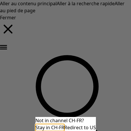
Aller au contenu principal
Aller à la recherche rapide
Aller
au pied de page
Fermer
Nouveautés : la collection d'automne haute en couleur de Gudrun »
Not in channel CH-FR?
Stay in CH-FR
Redirect to US